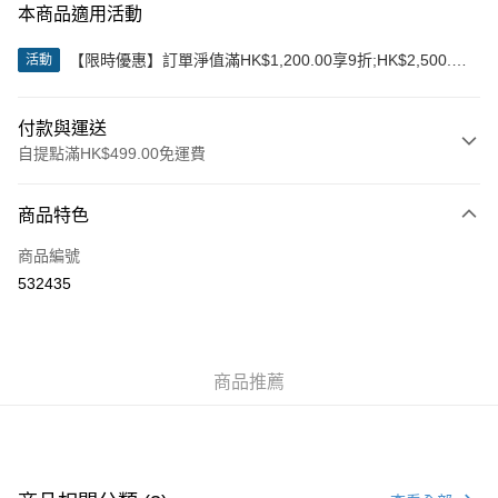
本商品適用活動
【限時優惠】訂單淨值滿HK$1,200.00享9折;HK$2,500.00
活動
享85折
付款與運送
自提點滿HK$499.00免運費
付款方式
商品特色
信用卡
商品編號
Apple Pay
532435
Google Pay
AlipayHK
商品推薦
WeChat Pay
送貨方式
付款後順豐站及營業點