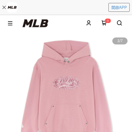
開啟APP
0
1
/
7