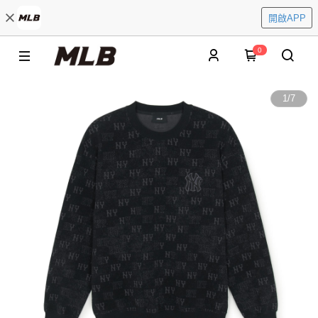
開啟APP
0
1
/
7