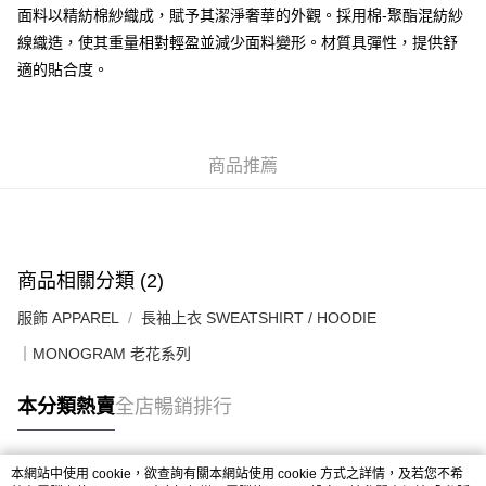
每筆HK$50.00，滿HK$499.00或以上免運費
面料以精紡棉紗織成，賦予其潔淨奢華的外觀。採用棉-聚酯混紡紗
線織造，使其重量相對輕盈並減少面料變形。材質具彈性，提供舒
付款後順豐合作便利店
適的貼合度。
每筆HK$50.00，滿HK$499.00或以上免運費
送貨上門免運優惠
每筆HK$50.00，滿HK$499.00或以上免運費
商品推薦
配送至澳門
運費表
商品相關分類 (2)
服飾 APPAREL
長袖上衣 SWEATSHIRT / HOODIE
｜MONOGRAM 老花系列
本分類熱賣
全店暢銷排行
本網站中使用 cookie，欲查詢有關本網站使用 cookie 方式之詳情，及若您不希