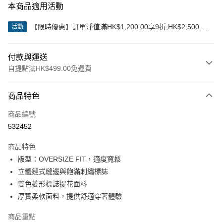
本商品適用活動
【限時優惠】訂單淨值滿HK$1,200.00享9折;HK$2,500.00
活動
享85折
付款與運送
自提點滿HK$499.00免運費
付款方式
商品特色
信用卡
商品編號
Apple Pay
532452
Google Pay
商品特色
AlipayHK
版型：OVERSIZE FIT，適度寬鬆
立體鏈式縫邊與飽滿刺繡標誌
WeChat Pay
雙色菱形標誌提花面料
厚實柔軟面料，提供舒適穿著體驗
送貨方式
付款後順豐站及營業點
商品重點