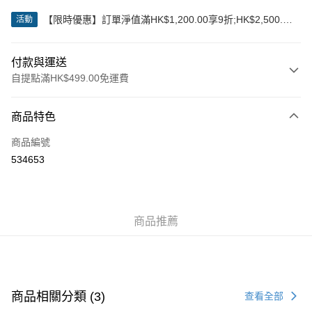
【限時優惠】訂單淨值滿HK$1,200.00享9折;HK$2,500.00
活動
享85折
付款與運送
自提點滿HK$499.00免運費
付款方式
商品特色
信用卡
商品編號
Apple Pay
534653
Google Pay
AlipayHK
商品推薦
WeChat Pay
送貨方式
付款後順豐站及營業點
商品相關分類 (3)
查看全部
每筆HK$50.00，滿HK$499.00或以上免運費