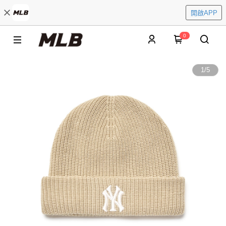
開啟APP
0
1
/
5