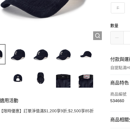
F
數量
付款與運
自提點滿HK
付款方式
商品特色
信用卡
商品編號
適用活動
534660
Apple Pay
【限時優惠】訂單淨值滿$1,200享9折;$2,500享85折
Google Pa
商品相關分
AlipayHK