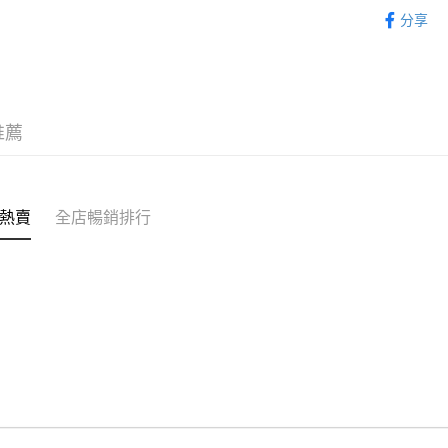
帽類 CAP
分享
WeChat P
｜BASIC
送貨方式
付款後順
推薦
每筆HK$5
付款後順
每筆HK$5
熱賣
全店暢銷排行
送貨上門
每筆HK$5
配送至澳