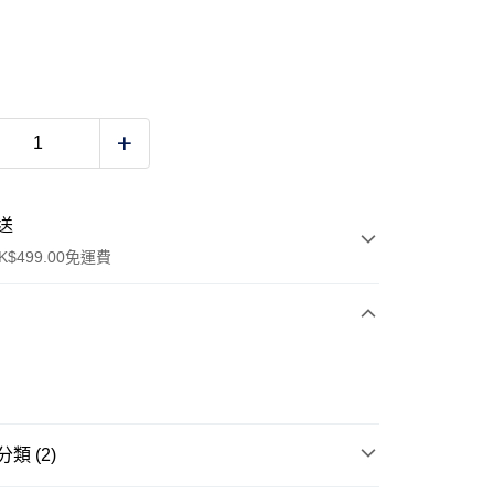
送
$499.00免運費
y
類 (2)