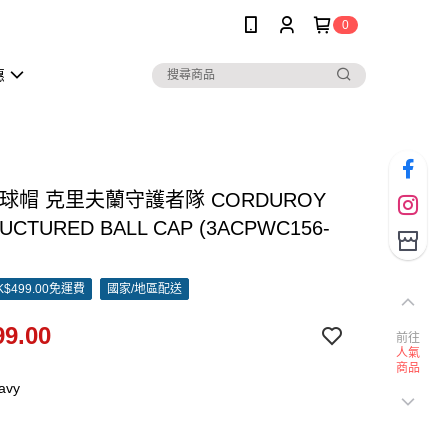
0
惠
棒球帽 克里夫蘭守護者隊 CORDUROY
UCTURED BALL CAP (3ACPWC156-
)
$499.00免運費
國家/地區配送
9.00
前往
人氣
商品
avy