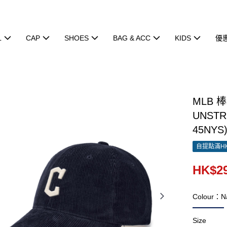
L
CAP
SHOES
BAG & ACC
KIDS
優
MLB 
UNSTR
45NYS
自提點滿HK
HK$29
Colour：N
Size