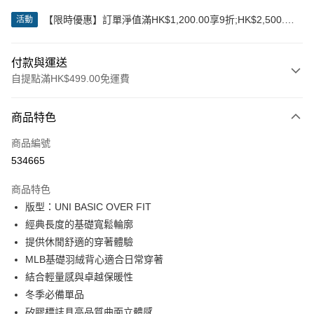
【限時優惠】訂單淨值滿HK$1,200.00享9折;HK$2,500.00
活動
享85折
付款與運送
自提點滿HK$499.00免運費
付款方式
商品特色
信用卡
商品編號
Apple Pay
534665
Google Pay
商品特色
AlipayHK
版型：UNI BASIC OVER FIT
經典長度的基礎寬鬆輪廓
WeChat Pay
提供休閒舒適的穿著體驗
MLB基礎羽絨背心適合日常穿著
送貨方式
結合輕量感與卓越保暖性
付款後順豐站及營業點
冬季必備單品
每筆HK$50.00，滿HK$499.00或以上免運費
矽膠標誌具高品質曲面立體感