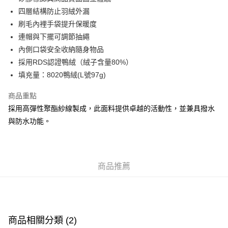
四層結構防止羽絨外漏
付款後順豐合作便利店
刷毛內裡手袋提升保暖度
每筆HK$50.00，滿HK$499.00或以上免運費
連帽與下擺可調節抽繩
送貨上門免運優惠
內側口袋安全收納隨身物品
每筆HK$50.00，滿HK$499.00或以上免運費
採用RDS認證鴨絨（絨子含量80%）
填充量：8020鴨絨(L號97g)
配送至澳門
運費表
商品重點
採用高彈性聚酯紗線製成，此面料提供卓越的活動性，並兼具撥水
與防水功能。
商品推薦
商品相關分類 (2)