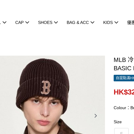
L
CAP
SHOES
BAG & ACC
KIDS
優
MLB 
BASIC 
自提點滿HK
HK$32
Colour：B
Size
F