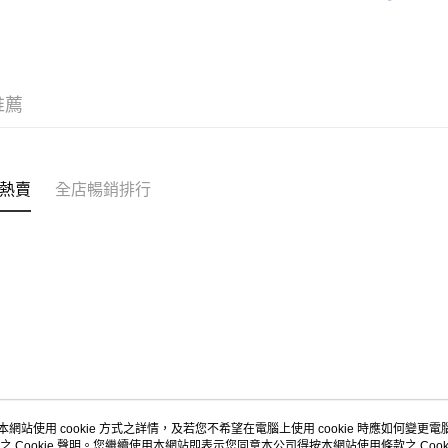
｜VINTA
｜BASIC
送貨方式
付款後順
推薦
每筆HK$5
付款後順
每筆HK$5
熱賣
全店暢銷排行
送貨上門
每筆HK$5
配送至澳
本網站使用 cookie 方式之詳情，及若您不希望在電腦上使用 cookie 時應如何變更電腦的
之 Cookie 聲明。您繼續使用本網站即表示您同意本公司得按本網站使用條款之 Cooki
關於我們
客戶服務