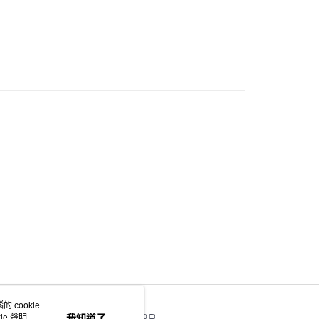
GE STREET 街頭復古風
 基本款系列
豐站及營業點
0.00，滿HK$499.00或以上免運費
豐合作便利店
0.00，滿HK$499.00或以上免運費
免運優惠
0.00，滿HK$499.00或以上免運費
門
運費表
 cookie
e 聲明使
我知道了
官方APP