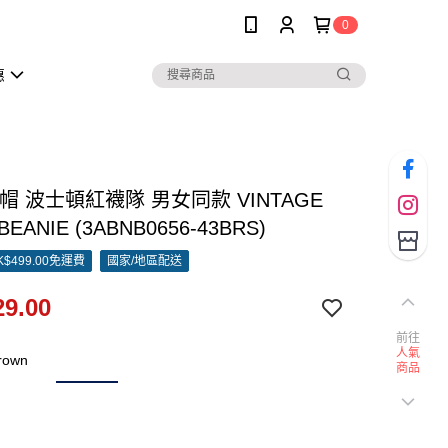
0
惠
冷帽 波士頓紅襪隊 男女同款 VINTAGE
BEANIE (3ABNB0656-43BRS)
$499.00免運費
國家/地區配送
9.00
前往
人氣
rown
商品