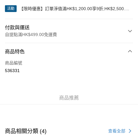
【限時優惠】訂單淨值滿HK$1,200.00享9折;HK$2,500.00
活動
享85折
付款與運送
自提點滿HK$499.00免運費
付款方式
商品特色
信用卡
商品編號
Apple Pay
536331
Google Pay
AlipayHK
商品推薦
WeChat Pay
送貨方式
付款後順豐站及營業點
商品相關分類 (4)
查看全部
每筆HK$50.00，滿HK$499.00或以上免運費