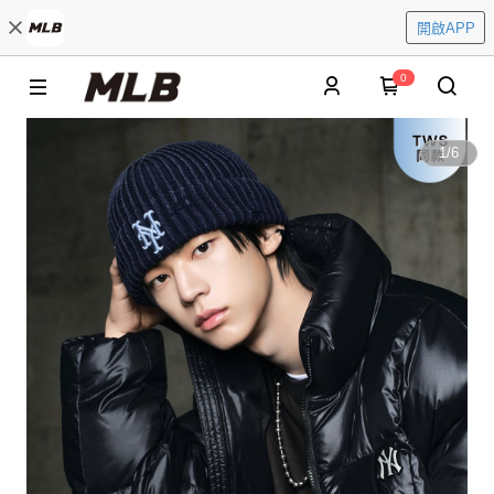
開啟APP
0
1
/
6