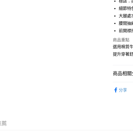
標誌：
WeChat P
細節特
大腿處
腰間抽
送貨方式
前開襟
付款後順
商品重點
每筆HK$5
選用棉質
提升穿著
付款後順
每筆HK$5
商品相關分
送貨上門
每筆HK$5
服飾 APPA
分享
配送至澳
｜VARSI
｜VINTA
推薦