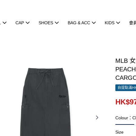
L
CAP
SHOES
BAG & ACC
KIDS
會
MLB 
PEACH
CARGO
自提點滿HK
HK$97
Colour：Ch
Size