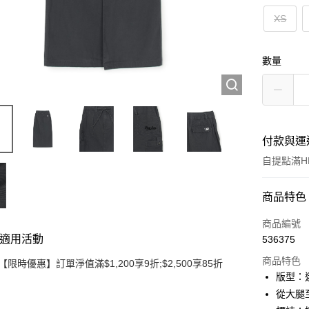
XS
數量
付款與運
自提點滿HK
付款方式
商品特色
信用卡
商品編號
適用活動
536375
Apple Pay
商品特色
【限時優惠】訂單淨值滿$1,200享9折;$2,500享85折
Google Pa
版型：
從大腿
AlipayHK