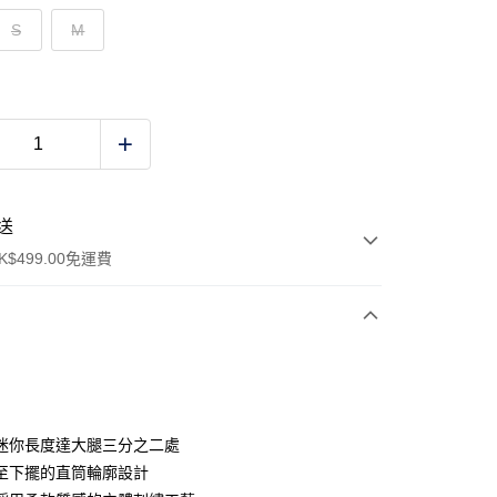
S
M
送
$499.00免運費
y
迷你長度達大腿三分之二處
至下擺的直筒輪廓設計