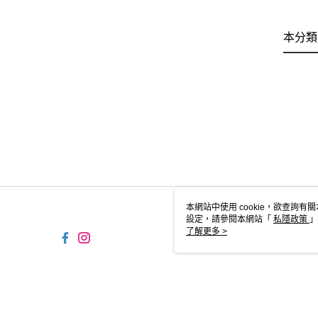
本分類
本網站中使用 cookie，欲查詢有關
設定，請參閱本網站「
私隱政策
」
用 cookie。
了解更多 >