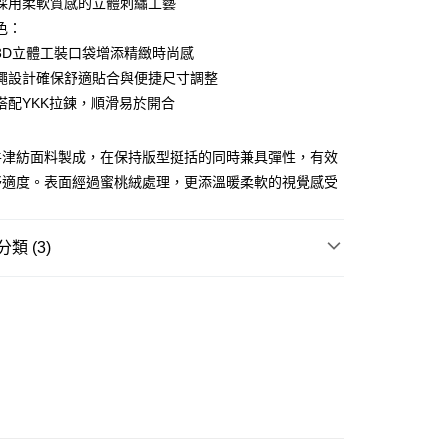
採用柔軟質感的立體刺繡工藝
ay
色：
3D立體工裝口袋增添精緻時尚感
繩設計確保舒適貼合與便捷尺寸調整
搭配YKK拉鍊，順滑易於開合
豐站及營業點
0.00，滿HK$499.00或以上免運費
牛津紡面料製成，在保持版型挺括的同時兼具彈性，有效
舒適度。表面經過蜜桃絨處理，更添溫暖柔軟的視覺感受
豐合作便利店
0.00，滿HK$499.00或以上免運費
類 (3)
免運優惠
0.00，滿HK$499.00或以上免運費
REL
下身 BOTTOM
門
運費表
TY 學院系列
GE STREET 街頭復古風