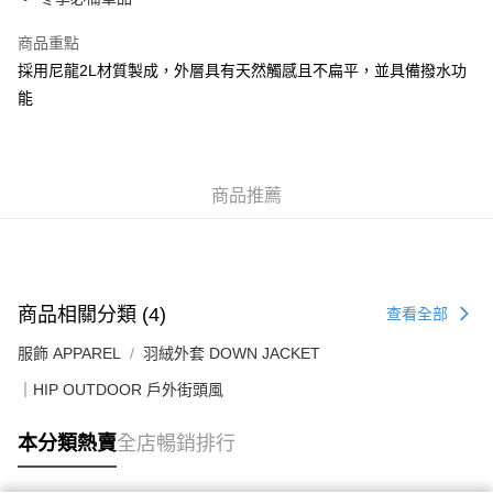
每筆HK$50.00，滿HK$499.00或以上免運費
商品重點
付款後順豐合作便利店
採用尼龍2L材質製成，外層具有天然觸感且不扁平，並具備撥水功
每筆HK$50.00，滿HK$499.00或以上免運費
能
送貨上門免運優惠
每筆HK$50.00，滿HK$499.00或以上免運費
商品推薦
配送至澳門
運費表
商品相關分類 (4)
查看全部
服飾 APPAREL
羽絨外套 DOWN JACKET
｜HIP OUTDOOR 戶外街頭風
本分類熱賣
全店暢銷排行