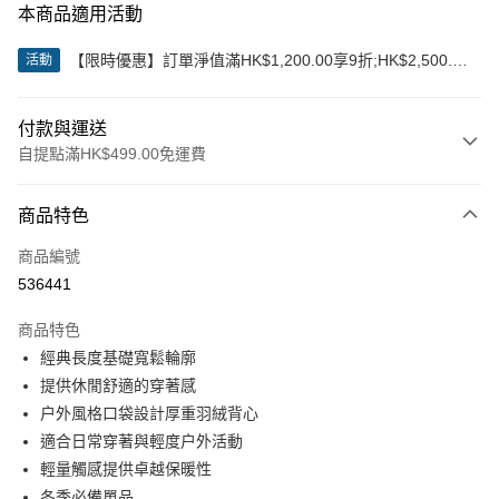
本商品適用活動
【限時優惠】訂單淨值滿HK$1,200.00享9折;HK$2,500.00
活動
享85折
付款與運送
自提點滿HK$499.00免運費
付款方式
商品特色
信用卡
商品編號
Apple Pay
536441
Google Pay
商品特色
AlipayHK
經典長度基礎寬鬆輪廓
提供休閒舒適的穿著感
WeChat Pay
户外風格口袋設計厚重羽絨背心
適合日常穿著與輕度户外活動
送貨方式
輕量觸感提供卓越保暖性
付款後順豐站及營業點
冬季必備單品