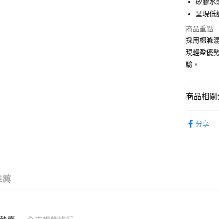
矽膠水
WeChat P
呈現低
商品重點
採用棉滌
送貨方式
現輕盈優
付款後順
驗。
每筆HK$5
付款後順
商品相關分
每筆HK$5
服飾 APPA
送貨上門
分享
｜VINTA
每筆HK$5
配送至澳
推薦