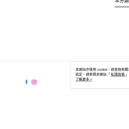
本分類
本網站中使用 cookie，欲查詢有關
設定，請參閱本網站「
私隱政策
」
用 cookie。
了解更多 >