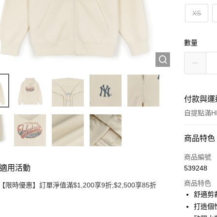
XS
數量
付款與運
自提點滿HK
付款方式
商品特色
信用卡
商品編號
適用活動
539248
Apple Pay
商品特色
【限時優惠】訂單淨值滿$1,200享9折;$2,500享85折
Google Pa
舒適剪
打造個
AlipayHK