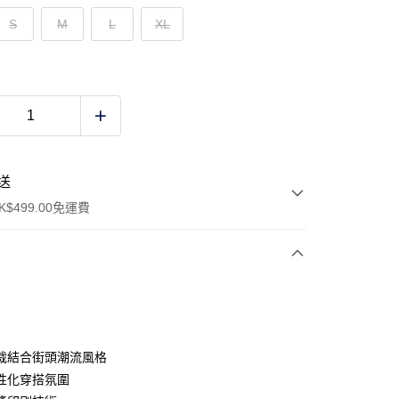
S
M
L
XL
送
$499.00免運費
y
裁結合街頭潮流風格
性化穿搭氛圍