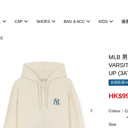
L
CAP
SHOES
BAG & ACC
KIDS
優
IE
MLB 
VARSI
UP (3A
自提點滿HK
HK$99
Colour：C
Size