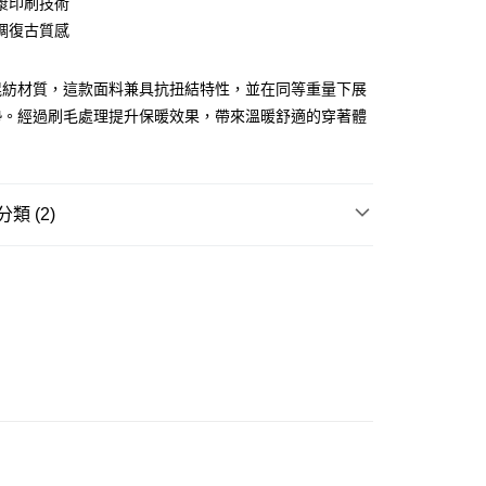
漿印刷技術
ay
調復古質感
混紡材質，這款面料兼具抗扭結特性，並在同等重量下展
勢。經過刷毛處理提升保暖效果，帶來溫暖舒適的穿著體
豐站及營業點
0.00，滿HK$499.00或以上免運費
豐合作便利店
類 (2)
0.00，滿HK$499.00或以上免運費
REL
長袖上衣 SWEATSHIRT / HOODIE
免運優惠
GE STREET 街頭復古風
0.00，滿HK$499.00或以上免運費
門
運費表