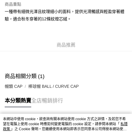
每筆HK$50.00，滿HK$499.00或以上免運費
商品重點
一種帶有細微光澤且紋理細小的面料，提供光滑觸感與輕盈穿著體
付款後順豐合作便利店
驗，適合秋冬穿著的12條紋燈芯絨。
每筆HK$50.00，滿HK$499.00或以上免運費
送貨上門免運優惠
每筆HK$50.00，滿HK$499.00或以上免運費
商品推薦
配送至澳門
運費表
商品相關分類 (1)
帽類 CAP
棒球帽 BALL / CURVE CAP
本分類熱賣
全店暢銷排行
本網站中使用 cookie，欲查詢有關本網站使用 cookie 方式之詳情，及若您不希
熱門標籤
望在電腦上使用 cookie 時應如何變更電腦的 cookie 設定，請參閱本網站「
私隱
政策
」之 Cookie 聲明。您繼續使用本網站即表示您同意本公司得按本網站使用