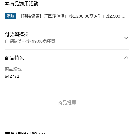
本商品適用活動
【限時優惠】訂單淨值滿HK$1,200.00享9折;HK$2,500.00
活動
享85折
付款與運送
自提點滿HK$499.00免運費
付款方式
商品特色
信用卡
商品編號
Apple Pay
542772
Google Pay
AlipayHK
商品推薦
WeChat Pay
送貨方式
付款後順豐站及營業點