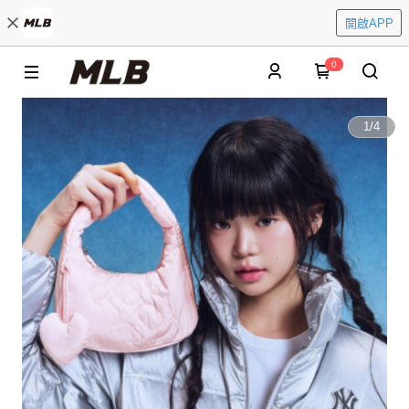
開啟APP
0
1
/
4