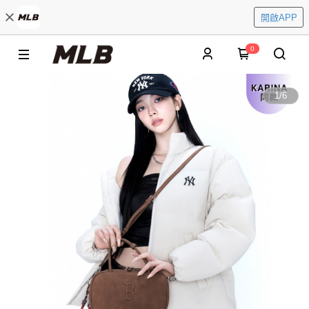
開啟APP
0
1
/
6