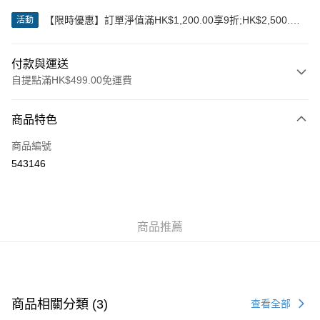
【限時優惠】訂單淨值滿HK$1,200.00享9折;HK$2,500.00
活動
享85折
付款與運送
自提點滿HK$499.00免運費
付款方式
商品特色
信用卡
商品編號
Apple Pay
543146
Google Pay
AlipayHK
商品推薦
WeChat Pay
送貨方式
付款後順豐站及營業點
商品相關分類 (3)
查看全部
每筆HK$50.00，滿HK$499.00或以上免運費