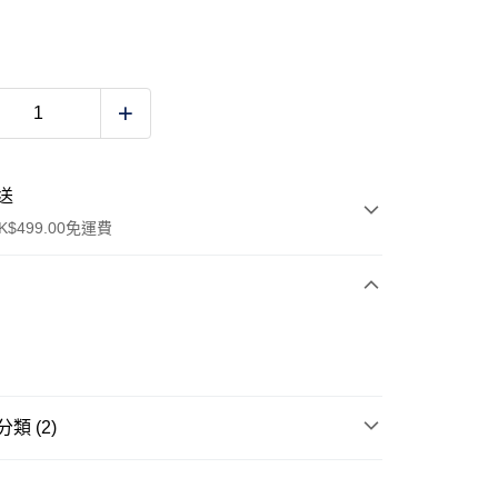
送
$499.00免運費
y
類 (2)
單肩包 CROSS BAGS
ay