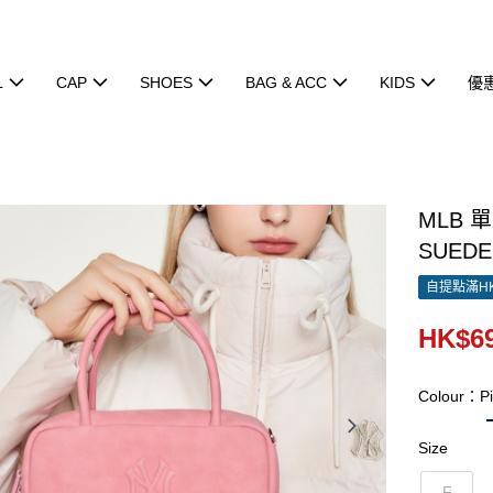
L
CAP
SHOES
BAG & ACC
KIDS
優
MLB 
SUEDE
自提點滿HK
HK$69
Colour：P
Size
F