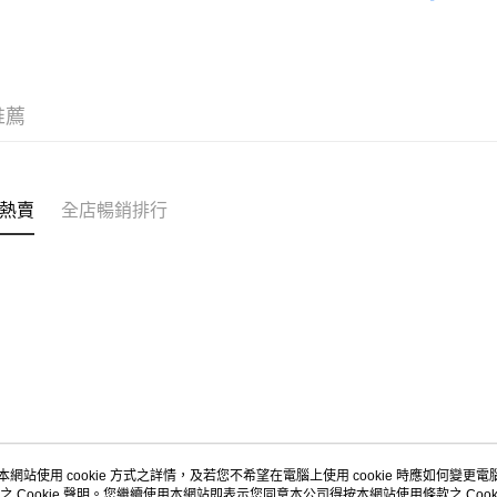
新品上市 NE
送貨方式
付款後順
推薦
每筆HK$5
付款後順
每筆HK$5
熱賣
全店暢銷排行
送貨上門
每筆HK$5
配送至澳
本網站使用 cookie 方式之詳情，及若您不希望在電腦上使用 cookie 時應如何變更電腦的
之 Cookie 聲明。您繼續使用本網站即表示您同意本公司得按本網站使用條款之 Cooki
關於我們
客戶服務