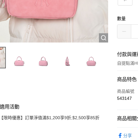
數量
付款與運
自提點滿HK
付款方式
商品特色
信用卡
商品編號
543147
Apple Pay
適用活動
Google Pa
【限時優惠】訂單淨值滿$1,200享9折;$2,500享85折
商品相關分
AlipayHK
包/袋 BAG
分享
WeChat P