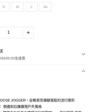
S
M
L
XL
送
$499.00免運費
y
 LOOSE JOGGER，自臀部至褲腳寬鬆的流行廓形
NT： 側邊斜拉鍊展現戶外風格