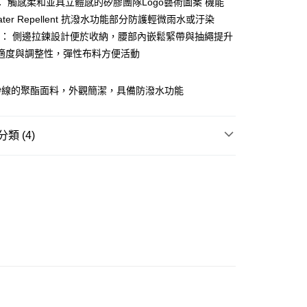
O： 觸感柔和並具立體感的矽膠團隊Logo藝術圖案 機能
ay
ater Repellent 抗潑水功能部分防護輕微雨水或汙染
AIL： 側邊拉鍊設計便於收納，腰部內嵌鬆緊帶與抽繩提升
適度與調整性，彈性布料方便活動
豐站及營業點
紗線的聚酯面料，外觀簡潔，具備防潑水功能
0.00，滿HK$499.00或以上免運費
豐合作便利店
類 (4)
0.00，滿HK$499.00或以上免運費
REL
下身 BOTTOM
免運優惠
W ARRIVAL
0.00，滿HK$499.00或以上免運費
 基本款系列
門
運費表
ORE系列