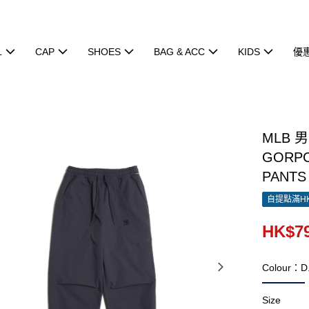
L
CAP
SHOES
BAG & ACC
KIDS
優
MLB 
GORPC
PANTS
自提點滿HK
HK$79
Colour：D.
Size