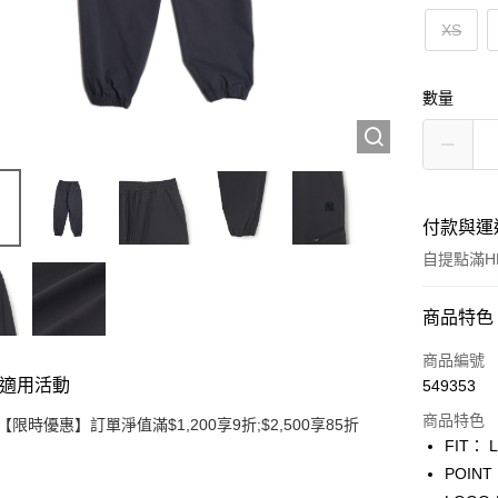
XS
數量
付款與運
自提點滿HK
付款方式
商品特色
信用卡
商品編號
適用活動
549353
Apple Pay
商品特色
【限時優惠】訂單淨值滿$1,200享9折;$2,500享85折
Google Pa
FIT：
POI
AlipayHK