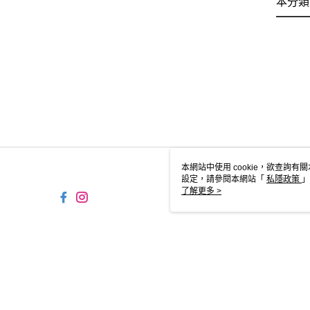
本分類
本網站中使用 cookie，欲查詢有關
設定，請參閱本網站「
私隱政策
」
用 cookie。
了解更多 >