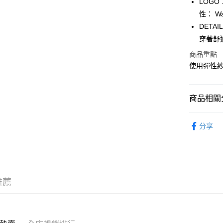
LOG
WeChat P
性： W
DET
穿著舒
送貨方式
商品重點
付款後順
使用彈性
每筆HK$5
付款後順
商品相關分
每筆HK$5
服飾 APPA
送貨上門
分享
新品上市 NE
每筆HK$5
｜BASIC
配送至澳
｜GORPC
推薦