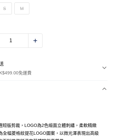
S
M
送
$499.00免運費
y
適短版剪裁，LOGO為2色缎面立體刺繡，柔軟精緻
NT為全幅菱格紋提花LOGO圖案，以微光澤表現出高級