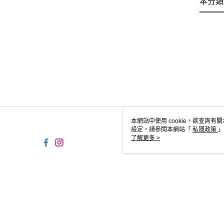
本分類
本網站中使用 cookie，欲查詢有關
設定，請參閱本網站「
私隱政策
」
用 cookie。
了解更多 >