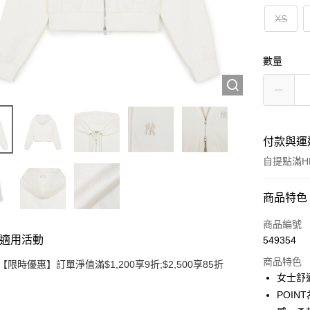
XS
數量
付款與運
自提點滿HK
付款方式
商品特色
信用卡
商品編號
適用活動
549354
Apple Pay
商品特色
【限時優惠】訂單淨值滿$1,200享9折;$2,500享85折
Google Pa
女士舒
POI
AlipayHK