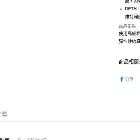
感，柔
WeChat P
DET
維持輪
商品重點
送貨方式
使用高級棉
付款後順
彈性紗線
每筆HK$5
付款後順
商品相關分
每筆HK$5
服飾 APPA
送貨上門
分享
｜MONO
每筆HK$5
新品上市 NE
配送至澳
推薦