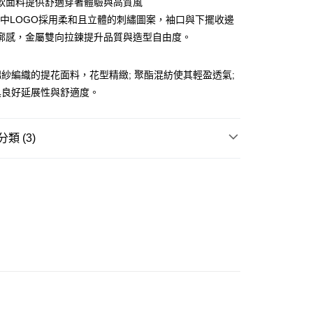
軟面料提供舒適穿著體驗與高質風
ay
AIL中LOGO採用柔和且立體的刺繡圖案，袖口與下擺收邊
廓感，金屬雙向拉鍊提升品質與造型自由度。
紗編織的提花面料，花型精緻; 聚酯混紡使其輕盈透氣;
豐站及營業點
具良好延展性與舒適度。
0.00，滿HK$499.00或以上免運費
豐合作便利店
類 (3)
0.00，滿HK$499.00或以上免運費
REL
外套/風褸 OUTER
免運優惠
GRAM 老花系列
0.00，滿HK$499.00或以上免運費
W ARRIVAL
門
運費表