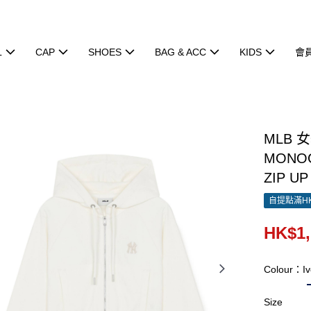
L
CAP
SHOES
BAG & ACC
KIDS
會
MLB 
MONOG
ZIP UP
自提點滿HK
HK$1,
Colour：Iv
Size