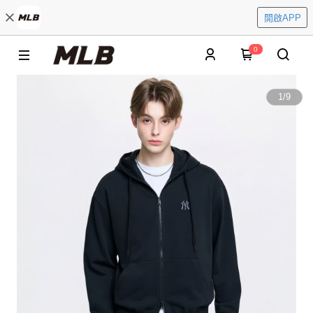
開啟APP
0
1
/
9