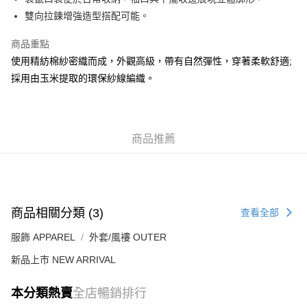
每筆HK$50.00，滿HK$499.00或以上免運費
雙向拉鍊增強造型搭配可能。
付款後順豐合作便利店
商品重點
每筆HK$50.00，滿HK$499.00或以上免運費
使用精紡棉紗密織而成，外觀高級，帶有自然彈性，穿著柔軟舒適;
採用由玉米提取的環保紗線編織。
送貨上門免運優惠
每筆HK$50.00，滿HK$499.00或以上免運費
配送至澳門
運費表
商品推薦
商品相關分類 (3)
查看全部
服飾 APPAREL
外套/風褸 OUTER
新品上市 NEW ARRIVAL
本分類熱賣
全店暢銷排行