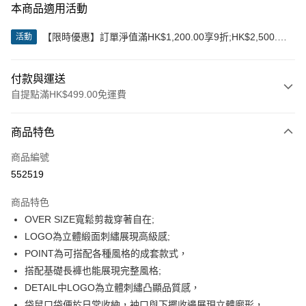
本商品適用活動
【限時優惠】訂單淨值滿HK$1,200.00享9折;HK$2,500.00
活動
享85折
付款與運送
自提點滿HK$499.00免運費
付款方式
商品特色
信用卡
商品編號
Apple Pay
552519
Google Pay
商品特色
AlipayHK
OVER SIZE寬鬆剪裁穿著自在;
LOGO為立體緞面刺繡展現高級感;
WeChat Pay
POINT為可搭配各種風格的成套款式，
搭配基礎長褲也能展現完整風格;
送貨方式
DETAIL中LOGO為立體刺繡凸顯品質感，
付款後順豐站及營業點
袋鼠口袋便於日常收納，袖口與下擺收邊展現立體廓形，