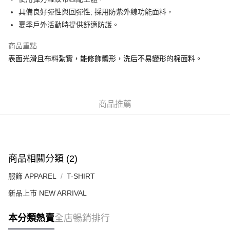
每筆HK$50.00，滿HK$499.00或以上免運費
具備良好彈性與回彈性; 採用防紫外線功能面料，
夏季戶外活動時提供舒適防護。
付款後順豐合作便利店
每筆HK$50.00，滿HK$499.00或以上免運費
商品重點
表面光滑且布料紮實，能修飾體形，洗后不易變形的棉面料。
送貨上門免運優惠
每筆HK$50.00，滿HK$499.00或以上免運費
配送至澳門
運費表
商品推薦
商品相關分類 (2)
服飾 APPAREL
T-SHIRT
新品上市 NEW ARRIVAL
本分類熱賣
全店暢銷排行