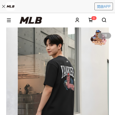
開啟APP
0
1
/
8