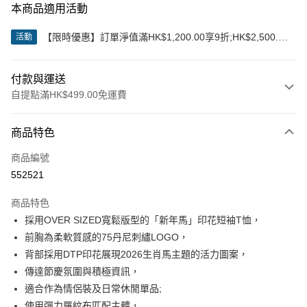
本商品適用活動
【限時優惠】訂單淨值滿HK$1,200.00享9折;HK$2,500.00
活動
享85折
付款與運送
自提點滿HK$499.00免運費
付款方式
商品特色
信用卡
商品編號
Apple Pay
552521
Google Pay
商品特色
AlipayHK
採用OVER SIZED寬鬆版型的「新年馬」印花短袖T恤，
前胸為柔軟質感的75丹尼刺繡LOGO，
WeChat Pay
背部採用DTP印花展現2026生肖馬主題的活力圖案，
傳達節慶氛圍與積極資訊，
送貨方式
適合作為情侶裝及日常休閒單品;
付款後順豐站及營業點
使用彈力羅紋布匹配主體，