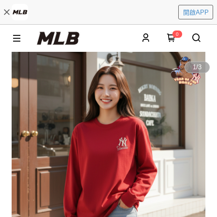
開啟APP
0
1
/
3