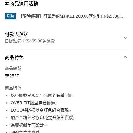
本商品適用活動
【限時優惠】訂單淨值滿HK$1,200.00享9折;HK$2,500.00
活動
享85折
付款與運送
自提點滿HK$499.00免運費
付款方式
商品特色
信用卡
商品編號
Apple Pay
552527
Google Pay
商品特色
AlipayHK
以小圖案呈現新年氛圍的長袖T恤;
OVER FIT版型穿著舒適;
WeChat Pay
LOGO將隊標以金紅色組合表現，
融合金粉與矽膠印花提升細節質感;
送貨方式
為慶祝新年而設計，
付款後順豐站及營業點
圖案富含節慶感;