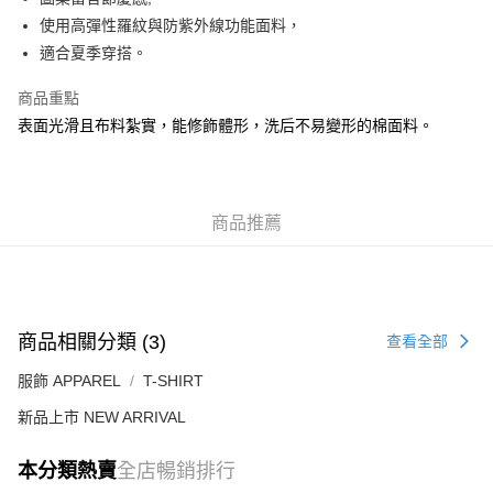
每筆HK$50.00，滿HK$499.00或以上免運費
使用高彈性羅紋與防紫外線功能面料，
適合夏季穿搭。
付款後順豐合作便利店
每筆HK$50.00，滿HK$499.00或以上免運費
商品重點
表面光滑且布料紮實，能修飾體形，洗后不易變形的棉面料。
送貨上門免運優惠
每筆HK$50.00，滿HK$499.00或以上免運費
配送至澳門
運費表
商品推薦
商品相關分類 (3)
查看全部
服飾 APPAREL
T-SHIRT
新品上市 NEW ARRIVAL
本分類熱賣
全店暢銷排行