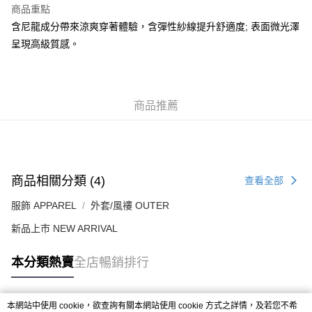
商品重點
付款後順豐合作便利店
含尼龍成分帶來涼爽穿著體驗，含彈性紗線提升舒適度; 表面微光澤
每筆HK$50.00，滿HK$499.00或以上免運費
呈現高級質感。
送貨上門免運優惠
每筆HK$50.00，滿HK$499.00或以上免運費
商品推薦
配送至澳門
運費表
商品相關分類 (4)
查看全部
服飾 APPAREL
外套/風褸 OUTER
新品上市 NEW ARRIVAL
本分類熱賣
全店暢銷排行
本網站中使用 cookie，欲查詢有關本網站使用 cookie 方式之詳情，及若您不希