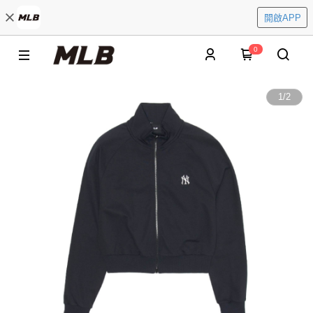
開啟APP
0
1
/
2