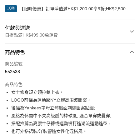
【限時優惠】訂單淨值滿HK$1,200.00享9折;HK$2,500.00
活動
享85折
付款與運送
自提點滿HK$499.00免運費
付款方式
商品特色
信用卡
商品編號
Apple Pay
552538
Google Pay
商品特色
AlipayHK
女士修身短立領拉鍊上衣，
LOGO前幅為運動感NY立體高周波圖案，
WeChat Pay
後幅為Yankees字母立體缎面刺繡圖案點綴;
風格為休閒中不失高級感的棒球風; 適合單穿或疊穿;
送貨方式
搭配推薦為高腰牛仔褲或運動褲打造潮流運動造型，
付款後順豐站及營業點
也可外搭裙裝/洋裝營造女性化混搭風。
每筆HK$50.00，滿HK$499.00或以上免運費