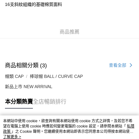
每筆HK$50.00，滿HK$499.00或以上免運費
16支斜紋組織的基礎棉質面料
付款後順豐合作便利店
每筆HK$50.00，滿HK$499.00或以上免運費
商品推薦
送貨上門免運優惠
每筆HK$50.00，滿HK$499.00或以上免運費
配送至澳門
運費表
商品相關分類 (3)
查看全部
帽類 CAP
棒球帽 BALL / CURVE CAP
新品上市 NEW ARRIVAL
本分類熱賣
全店暢銷排行
本網站中使用 cookie，欲查詢有關本網站使用 cookie 方式之詳情，及若您不希
熱門標籤
望在電腦上使用 cookie 時應如何變更電腦的 cookie 設定，請參閱本網站「
私隱
政策
」之 Cookie 聲明。您繼續使用本網站即表示您同意本公司得按本網站使用
條款之 Cookie 聲明使用 cookie。
了解更多 >
熱銷排行
最新商品
人氣推薦