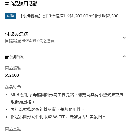
本商品適用活動
【限時優惠】訂單淨值滿HK$1,200.00享9折;HK$2,500.00
活動
享85折
付款與運送
自提點滿HK$499.00免運費
付款方式
商品特色
信用卡
商品編號
Apple Pay
552668
Google Pay
商品特色
AlipayHK
MLB 藝術字母橢圓圖形為主要亮點，佩戴時具有小臉效果並展
現街頭風格。
WeChat Pay
面料為柔軟輕盈的棉材質，兼顧耐用性。
帽冠為圓形女性化版型 W-FIT，增強復古甜美氛圍。
送貨方式
付款後順豐站及營業點
商品重點