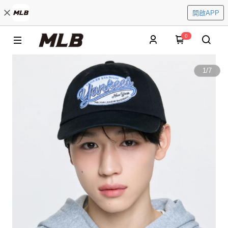
開啟APP
0
1
/
7