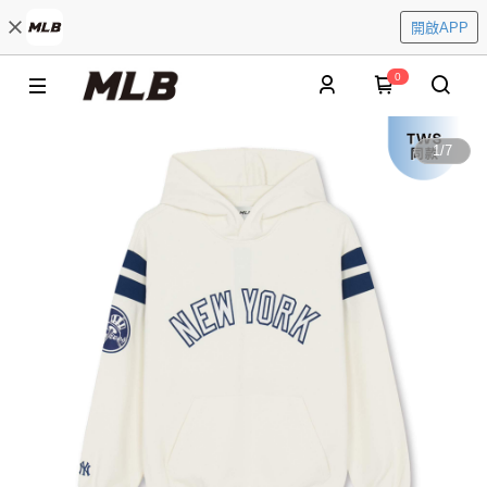
開啟APP
0
1
/
7