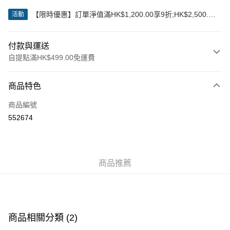
【限時優惠】訂單淨值滿HK$1,200.00享9折;HK$2,500.00
活動
享85折
付款與運送
自提點滿HK$499.00免運費
付款方式
商品特色
信用卡
商品編號
Apple Pay
552674
Google Pay
AlipayHK
商品推薦
WeChat Pay
送貨方式
付款後順豐站及營業點
商品相關分類 (2)
每筆HK$50.00，滿HK$499.00或以上免運費