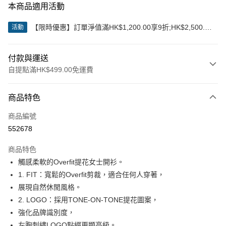
本商品適用活動
【限時優惠】訂單淨值滿HK$1,200.00享9折;HK$2,500.00
活動
享85折
付款與運送
自提點滿HK$499.00免運費
付款方式
商品特色
信用卡
商品編號
Apple Pay
552678
Google Pay
商品特色
AlipayHK
觸感柔軟的Overfit提花女士開衫。
1. FIT：寬鬆的Overfit剪裁，適合任何人穿著，
WeChat Pay
展現自然休閒風格。
2. LOGO：採用TONE-ON-TONE提花圖案，
送貨方式
強化品牌識別度，
付款後順豐站及營業點
左胸刺繡LOGO點綴更顯高級。