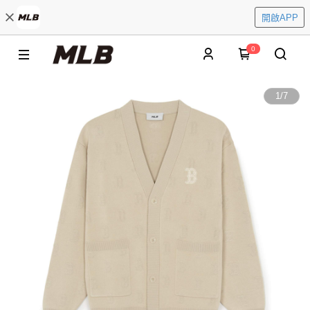
開啟APP
0
1
/
7