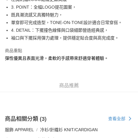
每筆HK$50.00，滿HK$499.00或以上免運費
3. POINT：全幅LOGO提花圖案，
既具潮流感又具獨特魅力，
付款後順豐合作便利店
單穿即可完成造型，TONE-ON-TONE設計適合日常穿搭。
每筆HK$50.00，滿HK$499.00或以上免運費
4. DETAIL：下擺撞色線條與口袋細節營造經典感，
送貨上門免運優惠
袖口與下擺採用彈力處理，提供穩定貼合度與高完成度。
每筆HK$50.00，滿HK$499.00或以上免運費
商品重點
配送至澳門
運費表
彈性優異且表面光滑，柔軟的手感帶來舒適穿著體驗。
商品推薦
商品相關分類 (3)
查看全部
服飾 APPAREL
冷衫/針織衫 KNIT/CARDIGAN