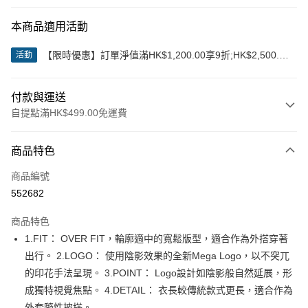
本商品適用活動
【限時優惠】訂單淨值滿HK$1,200.00享9折;HK$2,500.00
活動
享85折
付款與運送
自提點滿HK$499.00免運費
付款方式
商品特色
信用卡
商品編號
Apple Pay
552682
Google Pay
商品特色
AlipayHK
1.FIT： OVER FIT，輪廓適中的寬鬆版型，適合作為外搭穿著
出行。 2.LOGO： 使用陰影效果的全新Mega Logo，以不突兀
WeChat Pay
的印花手法呈現。 3.POINT： Logo設計如陰影般自然延展，形
成獨特視覺焦點。 4.DETAIL： 衣長較傳統款式更長，適合作為
送貨方式
外套隨性披搭。