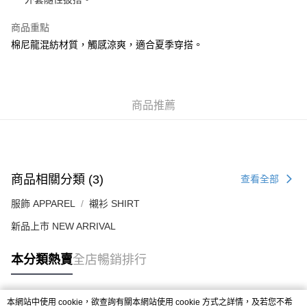
付款後順豐站及營業點
每筆HK$50.00，滿HK$499.00或以上免運費
商品重點
棉尼龍混紡材質，觸感涼爽，適合夏季穿搭。
付款後順豐合作便利店
每筆HK$50.00，滿HK$499.00或以上免運費
送貨上門免運優惠
商品推薦
每筆HK$50.00，滿HK$499.00或以上免運費
配送至澳門
運費表
商品相關分類 (3)
查看全部
服飾 APPAREL
襯衫 SHIRT
新品上市 NEW ARRIVAL
本分類熱賣
全店暢銷排行
本網站中使用 cookie，欲查詢有關本網站使用 cookie 方式之詳情，及若您不希