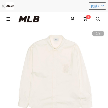
開啟APP
0
1
/
2