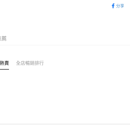
服飾 APPA
分享
WeChat P
新品上市 NE
送貨方式
付款後順
推薦
每筆HK$5
付款後順
每筆HK$5
熱賣
全店暢銷排行
送貨上門
每筆HK$5
配送至澳