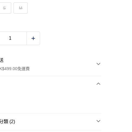
S
M
送
$499.00免運費
y
類 (2)