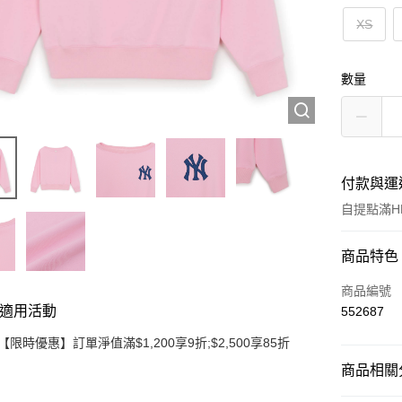
XS
數量
付款與運
自提點滿HK
付款方式
商品特色
信用卡
商品編號
適用活動
552687
Apple Pay
【限時優惠】訂單淨值滿$1,200享9折;$2,500享85折
Google Pa
商品相關分
AlipayHK