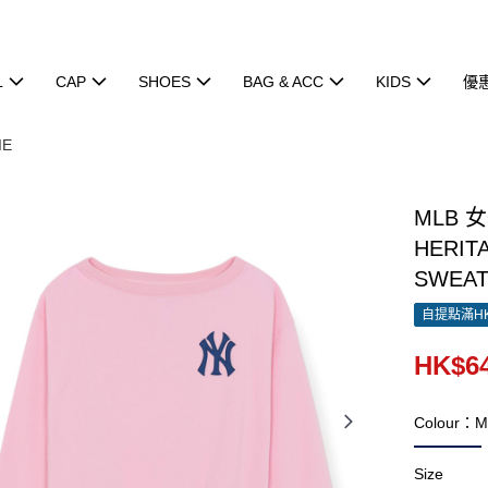
L
CAP
SHOES
BAG & ACC
KIDS
優
IE
MLB 
HERIT
SWEAT
自提點滿HK
HK$64
Colour：M
Size