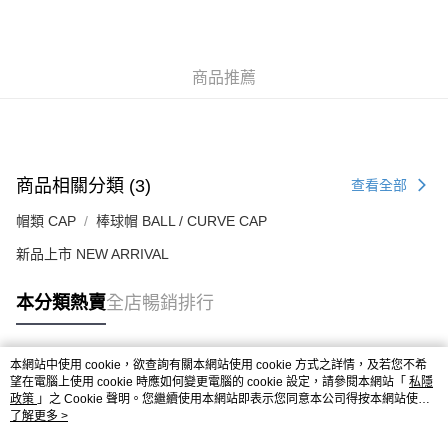
每筆HK$50.00，滿HK$499.00或以上免運費
付款後順豐合作便利店
商品推薦
每筆HK$50.00，滿HK$499.00或以上免運費
送貨上門免運優惠
每筆HK$50.00，滿HK$499.00或以上免運費
配送至澳門
運費表
商品相關分類 (3)
查看全部
帽類 CAP
棒球帽 BALL / CURVE CAP
新品上市 NEW ARRIVAL
本分類熱賣
全店暢銷排行
本網站中使用 cookie，欲查詢有關本網站使用 cookie 方式之詳情，及若您不希
熱門標籤
望在電腦上使用 cookie 時應如何變更電腦的 cookie 設定，請參閱本網站「
私隱
政策
」之 Cookie 聲明。您繼續使用本網站即表示您同意本公司得按本網站使用
條款之 Cookie 聲明使用 cookie。
了解更多 >
熱銷排行
最新商品
人氣推薦