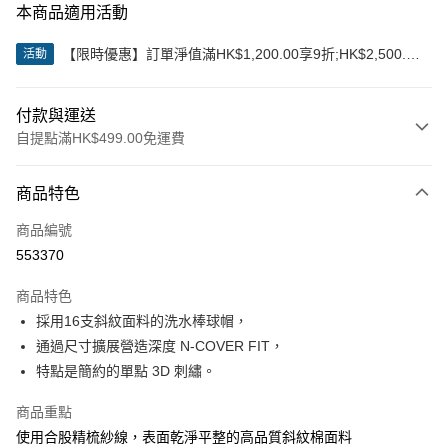
本商品適用活動
【限時優惠】訂單淨值滿HK$1,200.00享9折;HK$2,500.00
活動
享85折
付款與運送
自提點滿HK$499.00免運費
付款方式
商品特色
信用卡
商品編號
Apple Pay
553370
Google Pay
商品特色
AlipayHK
採用16支斜紋面料的洗水棒球帽，
通過尺寸擴展營造深度 N-COVER FIT，
WeChat Pay
特點是簡約的單點 3D 刺繡。
送貨方式
商品重點
付款後順豐站及營業點
使用合股精梳紗線，表面乾淨平整的高品質斜紋棉面料