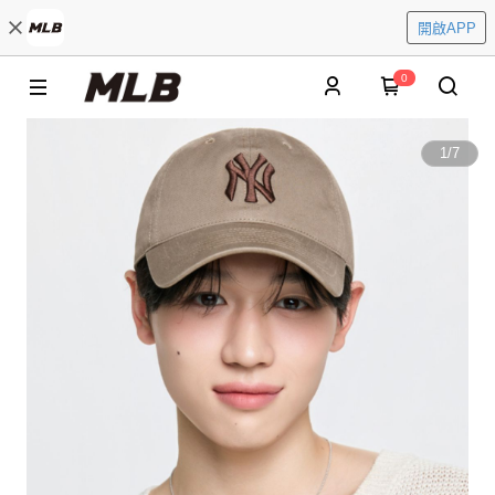
開啟APP
0
1
/
7