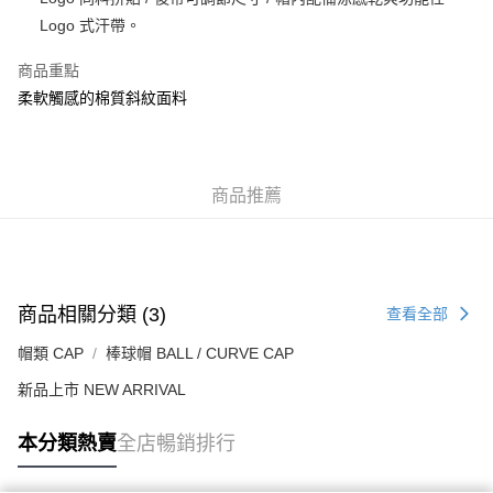
每筆HK$50.00，滿HK$499.00或以上免運費
Logo 式汗帶。
付款後順豐合作便利店
商品重點
每筆HK$50.00，滿HK$499.00或以上免運費
柔軟觸感的棉質斜紋面料
送貨上門免運優惠
每筆HK$50.00，滿HK$499.00或以上免運費
商品推薦
配送至澳門
運費表
商品相關分類 (3)
查看全部
帽類 CAP
棒球帽 BALL / CURVE CAP
新品上市 NEW ARRIVAL
本分類熱賣
全店暢銷排行