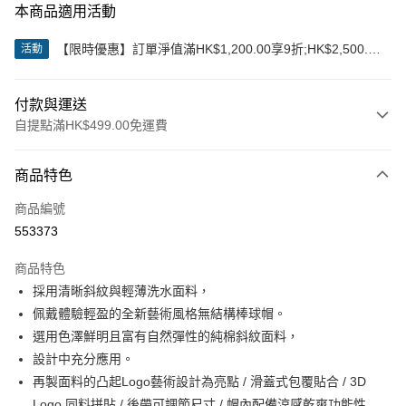
本商品適用活動
【限時優惠】訂單淨值滿HK$1,200.00享9折;HK$2,500.00
活動
享85折
付款與運送
自提點滿HK$499.00免運費
付款方式
商品特色
信用卡
商品編號
Apple Pay
553373
Google Pay
商品特色
AlipayHK
採用清晰斜紋與輕薄洗水面料，
佩戴體驗輕盈的全新藝術風格無結構棒球帽。
WeChat Pay
選用色澤鮮明且富有自然彈性的純棉斜紋面料，
設計中充分應用。
送貨方式
再製面料的凸起Logo藝術設計為亮點 / 滑蓋式包覆貼合 / 3D
付款後順豐站及營業點
Logo 同料拼貼 / 後帶可調節尺寸 / 帽內配備涼感乾爽功能性