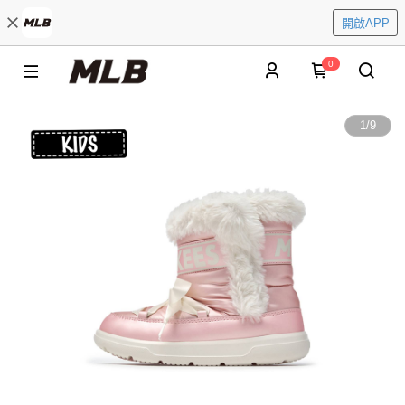
開啟APP
0
1
/
9