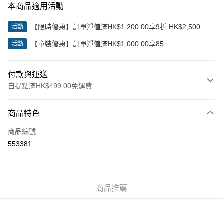
本商品適用活動
【限時優惠】訂單淨值滿HK$1,200.00享9折;HK$2,500.00
活動
享85折
【童裝優惠】訂單淨值滿HK$1,000.00享85
活動
折;HK$2,000.00享8折
付款與運送
自提點滿HK$499.00免運費
付款方式
商品特色
信用卡
商品編號
Apple Pay
553381
Google Pay
AlipayHK
商品推薦
WeChat Pay
送貨方式