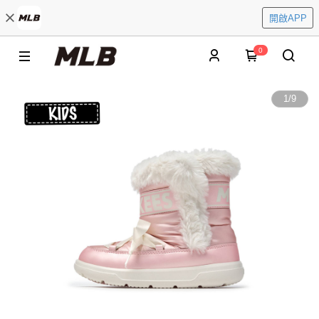
開啟APP
0
1
/
9