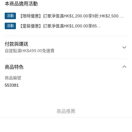
本商品適用活動
【限時優惠】訂單淨值滿HK$1,200.00享9折;HK$2,500.00
活動
享85折
【童裝優惠】訂單淨值滿HK$1,000.00享85
活動
折;HK$2,000.00享8折
付款與運送
自提點滿HK$499.00免運費
付款方式
商品特色
信用卡
商品編號
Apple Pay
553381
Google Pay
AlipayHK
商品推薦
WeChat Pay
送貨方式