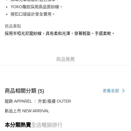
每筆HK$50.00，滿HK$499.00或以上免運費
YOKO羅紋採用高品質紗線，
按扣口袋設計安全實用。
付款後順豐合作便利店
每筆HK$50.00，滿HK$499.00或以上免運費
商品重點
採用半啞光尼龍紗線，具有柔和光澤，穿著輕盈，手感柔軟。
送貨上門免運優惠
每筆HK$50.00，滿HK$499.00或以上免運費
配送至澳門
運費表
商品推薦
商品相關分類 (5)
查看全部
服飾 APPAREL
外套/風褸 OUTER
新品上市 NEW ARRIVAL
本分類熱賣
全店暢銷排行