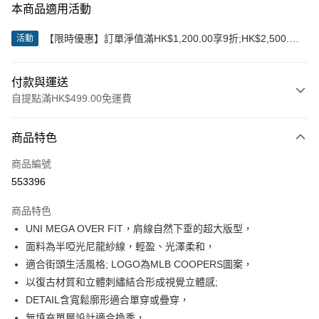
本商品適用活動
【限時優惠】訂單淨值滿HK$1,200.00享9折;HK$2,500.00
活動
享85折
付款與運送
自提點滿HK$499.00免運費
付款方式
商品特色
信用卡
商品編號
Apple Pay
553396
Google Pay
商品特色
AlipayHK
UNI MEGA OVER FIT，肩線自然下垂的超大版型，
面料為半啞光尼龍紗線，輕盈、光澤柔和，
WeChat Pay
適合街頭生活風格; LOGO為MLB COOPERS圖案，
以復古材質和立體刺繡結合形成視覺立體感;
送貨方式
DETAIL含寬鬆廓形適合單穿或疊穿，
付款後順豐站及營業點
無填充單層設計適合換季，