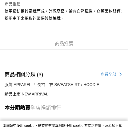
每筆HK$50.00，滿HK$499.00或以上免運費
商品重點
使用精紡棉紗密織而成，外觀高級，帶有自然彈性，穿著柔軟舒適;
付款後順豐合作便利店
採用由玉米提取的環保紗線編織。
每筆HK$50.00，滿HK$499.00或以上免運費
送貨上門免運優惠
每筆HK$50.00，滿HK$499.00或以上免運費
商品推薦
配送至澳門
運費表
商品相關分類 (3)
查看全部
服飾 APPAREL
長袖上衣 SWEATSHIRT / HOODIE
新品上市 NEW ARRIVAL
本分類熱賣
全店暢銷排行
本網站中使用 cookie，欲查詢有關本網站使用 cookie 方式之詳情，及若您不希