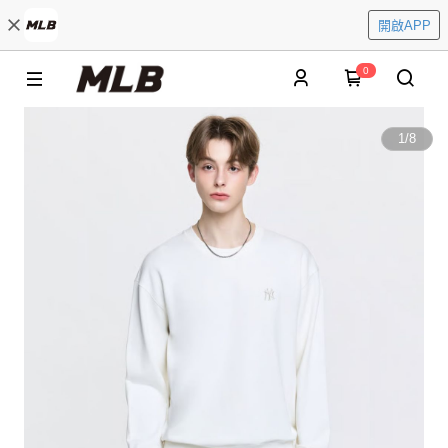
開啟APP
0
1
/
8