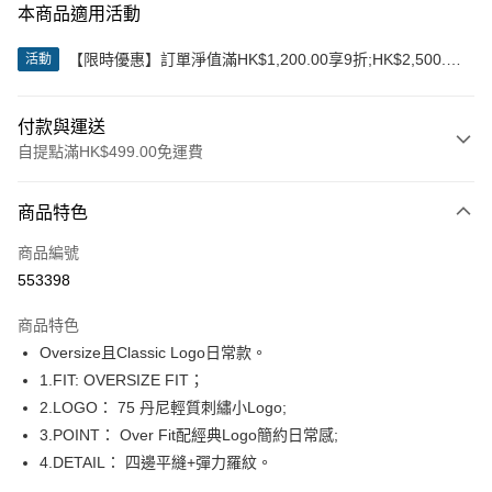
本商品適用活動
【限時優惠】訂單淨值滿HK$1,200.00享9折;HK$2,500.00
活動
享85折
付款與運送
自提點滿HK$499.00免運費
付款方式
商品特色
信用卡
商品編號
Apple Pay
553398
Google Pay
商品特色
AlipayHK
Oversize且Classic Logo日常款。
1.FIT: OVERSIZE FIT；
WeChat Pay
2.LOGO： 75 丹尼輕質刺繡小Logo;
3.POINT： Over Fit配經典Logo簡約日常感;
送貨方式
4.DETAIL： 四邊平縫+彈力羅紋。
付款後順豐站及營業點