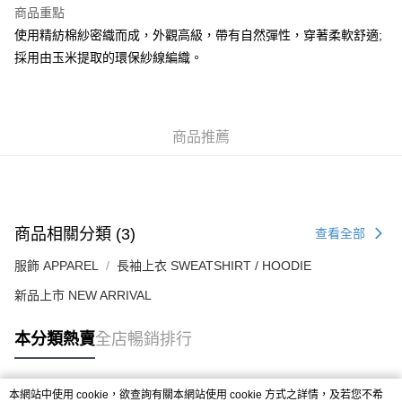
每筆HK$50.00，滿HK$499.00或以上免運費
商品重點
使用精紡棉紗密織而成，外觀高級，帶有自然彈性，穿著柔軟舒適;
付款後順豐合作便利店
採用由玉米提取的環保紗線編織。
每筆HK$50.00，滿HK$499.00或以上免運費
送貨上門免運優惠
每筆HK$50.00，滿HK$499.00或以上免運費
商品推薦
配送至澳門
運費表
商品相關分類 (3)
查看全部
服飾 APPAREL
長袖上衣 SWEATSHIRT / HOODIE
新品上市 NEW ARRIVAL
本分類熱賣
全店暢銷排行
本網站中使用 cookie，欲查詢有關本網站使用 cookie 方式之詳情，及若您不希