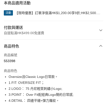
本商品適用活動
【限時優惠】訂單淨值滿HK$1,200.00享9折;HK$2,500.00
活動
享85折
付款與運送
自提點滿HK$499.00免運費
付款方式
商品特色
信用卡
商品編號
Apple Pay
553398
Google Pay
商品特色
AlipayHK
Oversize且Classic Logo日常款。
1.FIT: OVERSIZE FIT；
WeChat Pay
2.LOGO： 75 丹尼輕質刺繡小Logo;
3.POINT： Over Fit配經典Logo簡約日常感;
送貨方式
4.DETAIL： 四邊平縫+彈力羅紋。
付款後順豐站及營業點