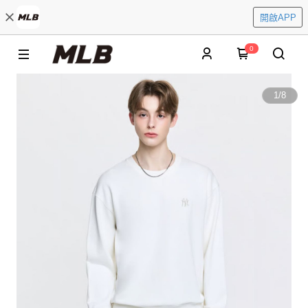
開啟APP
0
1
/
8