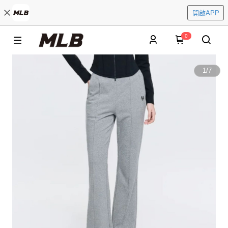
開啟APP
0
1
/
7