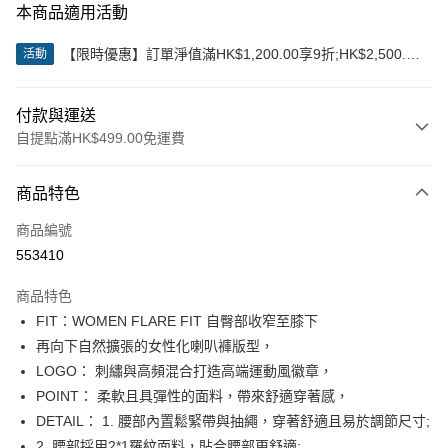
本商品適用活動
【限時優惠】訂單淨值滿HK$1,200.00享9折;HK$2,500.00
活動
享85折
付款與運送
自提點滿HK$499.00免運費
付款方式
商品特色
信用卡
商品編號
Apple Pay
553410
Google Pay
商品特色
AlipayHK
FIT：WOMEN FLARE FIT 自臀部收窄至膝下
再向下自然擴張的女性化喇叭褲版型，
WeChat Pay
LOGO： 刺繡與高頻混合打造高端運動風徽章，
POINT： 柔軟且具彈性的面料，帶來舒適穿著感，
送貨方式
DETAIL： 1. 腰部內置鬆緊帶與抽繩，穿著舒適且易於調節尺寸;
付款後順豐站及營業點
2. 腰部採用2*1羅紋面料，貼合腰部更舒適;