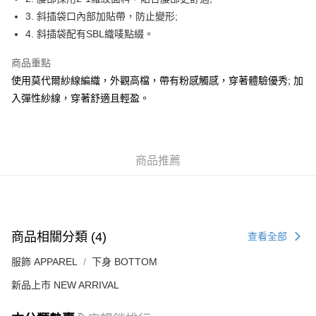
每筆HK$50.00，滿HK$499.00或以上免運費
3. 斜插袋口內部加貼帶，防止變形;
4. 斜插袋配有SBL織唛點綴。
付款後順豐合作便利店
每筆HK$50.00，滿HK$499.00或以上免運費
商品重點
使用莫代爾紗線編織，外觀高檔，帶有粉感觸感，穿著體驗優秀; 加
送貨上門免運優惠
入彈性紗線，穿著舒適且輕盈。
每筆HK$50.00，滿HK$499.00或以上免運費
配送至澳門
運費表
商品推薦
商品相關分類 (4)
查看全部
服飾 APPAREL
下身 BOTTOM
新品上市 NEW ARRIVAL