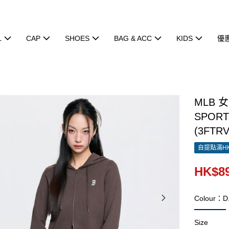
L
CAP
SHOES
BAG & ACC
KIDS
優
MLB 
SPORT
(3FTRV
自提點滿HK
HK$89
Colour：D
Size