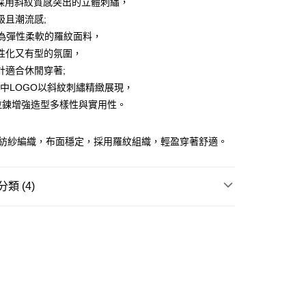
O採用斜紋質感突出的立體刺繡，
ay
級且潮流感;
NT為彈性柔軟的羅紋面料，
性化又有型的氛圍，
計適合休閒穿著;
豐站及營業點
IL中LOGO以斜紋刺繡精緻展現，
0.00，滿HK$499.00或以上免運費
Y拉鍊增強造型多樣性與實用性。
豐合作便利店
混紡紗編織，布面穩定，採用羅紋組織，輕盈穿著舒適。
0.00，滿HK$499.00或以上免運費
免運優惠
類 (4)
0.00，滿HK$499.00或以上免運費
REL
外套/風褸 OUTER
門
運費表
W ARRIVAL
TY 學院系列
INE 柔雅系列