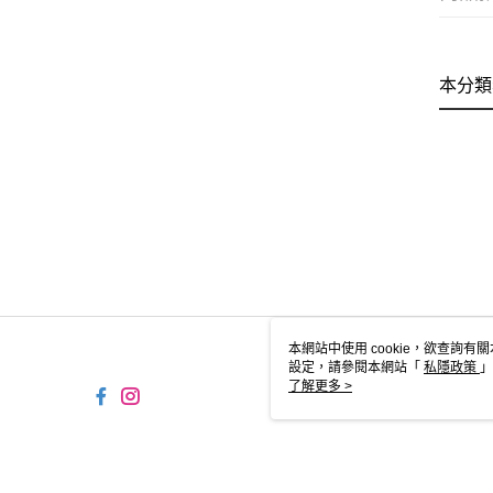
本分類
本網站中使用 cookie，欲查詢有關
設定，請參閱本網站「
私隱政策
」
用 cookie。
了解更多 >