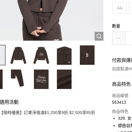
XS
數量
付款與運
自提點滿HK
付款方式
商品特色
信用卡
商品編號
適用活動
553413
Apple Pay
商品特色
【限時優惠】訂單淨值滿$1,200享9折;$2,500享85折
Google Pa
328.
塑造自
AlipayHK