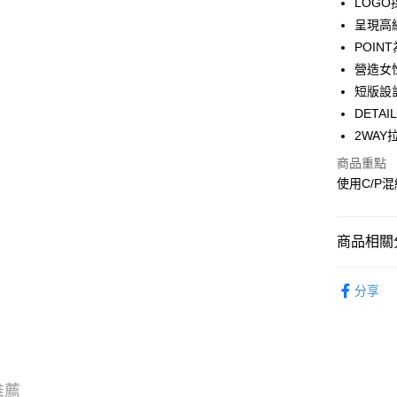
LOG
WeChat P
呈現高
POI
營造女
送貨方式
短版設
付款後順
DETA
每筆HK$5
2WA
商品重點
付款後順
使用C/P
每筆HK$5
送貨上門
商品相關分
每筆HK$5
服飾 APPA
配送至澳
分享
新品上市 NE
｜VARSI
｜FEMIN
推薦