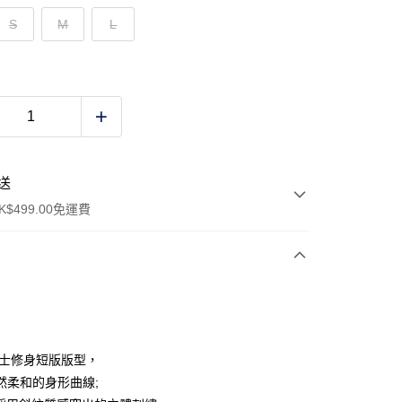
S
M
L
送
$499.00免運費
y
 女士修身短版版型，
然柔和的身形曲線;