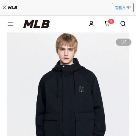
開啟APP
0
1
/
3