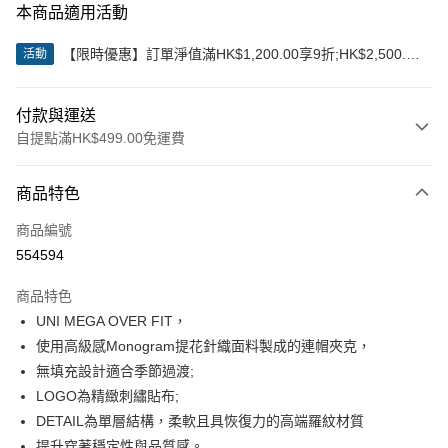
本商品適用活動
【限時優惠】訂單淨值滿HK$1,200.00享9折;HK$2,500.00
活動
享85折
付款與運送
自提點滿HK$499.00免運費
付款方式
商品特色
信用卡
商品編號
Apple Pay
554594
Google Pay
商品特色
AlipayHK
UNI MEGA OVER FIT，
使用高級感Monogram提花針織面料製成的連帽夾克，
WeChat Pay
無填充設計適合季節過渡;
LOGO為精緻刺繡貼布;
送貨方式
DETAIL為單層結構，柔軟且具恢復力的高端羅紋材質
付款後順豐站及營業點
提升穿著穩定性與品質感。