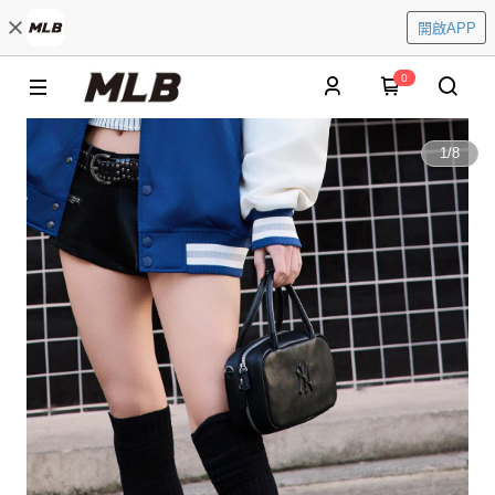
開啟APP
0
1
/
8