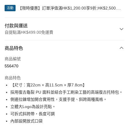
【限時優惠】訂單淨值滿HK$1,200.00享9折;HK$2,500.00
活動
享85折
付款與運送
自提點滿HK$499.00免運費
付款方式
商品特色
信用卡
商品編號
Apple Pay
556470
Google Pay
商品特色
AlipayHK
【尺寸：寬22cm × 高11.5cm × 厚7.8cm】
採用復古龜裂 PU 面料並結合手工刷染工藝的高端復古托特包。
WeChat Pay
側邊拉鍊增加開合實用性，支援手提、斜跨兩種風格。
立體大Logo為設計亮點。
送貨方式
可拆式斜跨帶，長度可調
付款後順豐站及營業點
內部設開放式口袋
每筆HK$50.00，滿HK$499.00或以上免運費