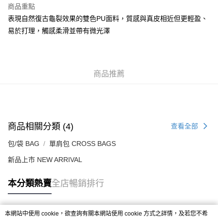
商品重點
付款後順豐合作便利店
表現自然復古龜裂效果的雙色PU面料，質感與真皮相近但更輕盈、
每筆HK$50.00，滿HK$499.00或以上免運費
易於打理，觸感柔滑並帶有微光澤
送貨上門免運優惠
每筆HK$50.00，滿HK$499.00或以上免運費
商品推薦
配送至澳門
運費表
商品相關分類 (4)
查看全部
包/袋 BAG
單肩包 CROSS BAGS
新品上市 NEW ARRIVAL
本分類熱賣
全店暢銷排行
本網站中使用 cookie，欲查詢有關本網站使用 cookie 方式之詳情，及若您不希