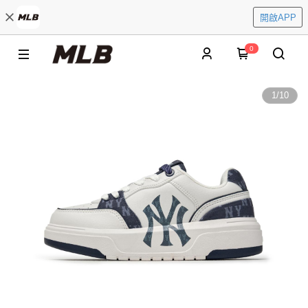
開啟APP
0
1
/
10