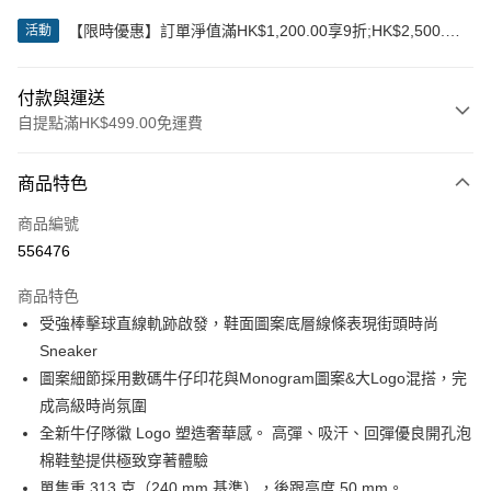
【限時優惠】訂單淨值滿HK$1,200.00享9折;HK$2,500.00
活動
享85折
付款與運送
自提點滿HK$499.00免運費
付款方式
商品特色
信用卡
商品編號
Apple Pay
556476
Google Pay
商品特色
AlipayHK
受強棒擊球直線軌跡啟發，鞋面圖案底層線條表現街頭時尚
Sneaker
WeChat Pay
圖案細節採用數碼牛仔印花與Monogram圖案&大Logo混搭，完
成高級時尚氛圍
送貨方式
全新牛仔隊徽 Logo 塑造奢華感。 高彈、吸汗、回彈優良開孔泡
付款後順豐站及營業點
棉鞋墊提供極致穿著體驗
每筆HK$50.00，滿HK$499.00或以上免運費
單隻重 313 克（240 mm 基準），後跟高度 50 mm。