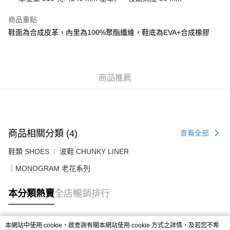
付款後順豐合作便利店
商品重點
每筆HK$50.00，滿HK$499.00或以上免運費
鞋面為合成皮革，內里為100%聚酯纖維，鞋底為EVA+合成橡膠
送貨上門免運優惠
每筆HK$50.00，滿HK$499.00或以上免運費
商品推薦
配送至澳門
運費表
商品相關分類 (4)
查看全部
鞋類 SHOES
波鞋 CHUNKY LINER
｜MONOGRAM 老花系列
本分類熱賣
全店暢銷排行
本網站中使用 cookie，欲查詢有關本網站使用 cookie 方式之詳情，及若您不希