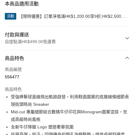
本商品適用活動
【限時優惠】訂單淨值滿HK$1,200.00享9折;HK$2,500.00
活動
享85折
付款與運送
自提點滿HK$499.00免運費
付款方式
商品特色
信用卡
商品編號
Apple Pay
556477
Google Pay
商品特色
AlipayHK
受強棒擊球直線飛出軌跡啟發，利用鞋面圖案的底層線條細節表
現街頭時尚 Sneaker
WeChat Pay
Mid-cut 專屬細節結合數碼牛仔印花與Monogram圖案混搭，完
成高級時尚風格
送貨方式
全新牛仔隊徽 Logo 塑造奢華氛圍
付款後順豐站及營業點
採用高彈、吸汗、回彈優良的開孔泡棉鞋墊，提供卓越舒適度