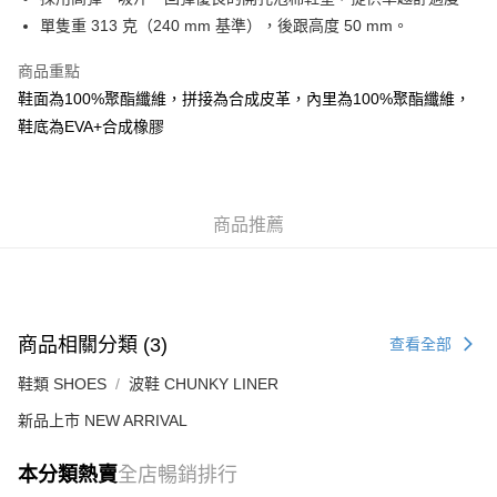
每筆HK$50.00，滿HK$499.00或以上免運費
單隻重 313 克（240 mm 基準），後跟高度 50 mm。
付款後順豐合作便利店
商品重點
每筆HK$50.00，滿HK$499.00或以上免運費
鞋面為100%聚酯纖維，拼接為合成皮革，內里為100%聚酯纖維，
鞋底為EVA+合成橡膠
送貨上門免運優惠
每筆HK$50.00，滿HK$499.00或以上免運費
配送至澳門
運費表
商品推薦
商品相關分類 (3)
查看全部
鞋類 SHOES
波鞋 CHUNKY LINER
新品上市 NEW ARRIVAL
本分類熱賣
全店暢銷排行