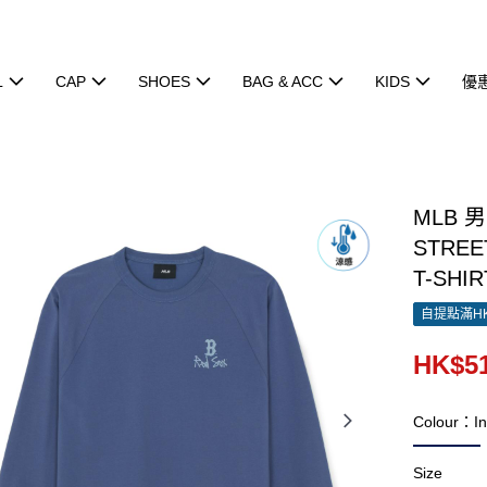
L
CAP
SHOES
BAG & ACC
KIDS
優
MLB 
STREE
T-SHIR
自提點滿HK
HK$51
Colour：In
Size