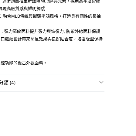
O：以街頭風格重新詮釋MLB經典元素，採用高牢度矽膠
ay
展現高級質感與鮮明觸感
NT：融合MLB傳統與街頭塗鴉風格，打造具有個性的長袖
AIL：彈力羅紋面料提升張力與恢復力; 防紫外線面料保護
豐站及營業點
 袖口羅紋設計帶來防風效果與良好貼合度，增強版型保持
0.00，滿HK$499.00或以上免運費
豐合作便利店
外線功能的復古外觀面料。
0.00，滿HK$499.00或以上免運費
免運優惠
類 (4)
0.00，滿HK$499.00或以上免運費
REL
T-SHIRT
門
運費表
W ARRIVAL
 基本款系列
列☀️
涼感機能系列