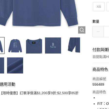
XS
數量
付款與運
自提點滿HK
付款方式
商品特色
信用卡
商品編號
適用活動
556489
Apple Pay
商品特色
【限時優惠】訂單淨值滿$1,200享9折;$2,500享85折
Google Pa
FIT：
AlipayHK