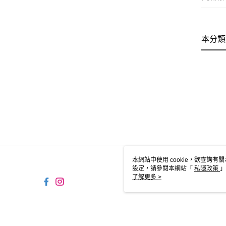
本分類
本網站中使用 cookie，欲查詢有關
設定，請參閱本網站「
私隱政策
」
用 cookie。
了解更多 >