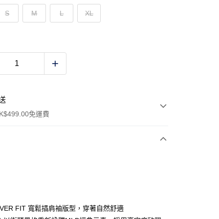
S
M
L
XL
送
$499.00免運費
y
OVER FIT 寬鬆插肩袖版型，穿著自然舒適