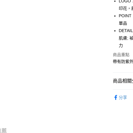
LOG
WeChat P
印花，
POI
單品
送貨方式
DET
付款後順
肌膚;
每筆HK$5
力
商品重點
付款後順
帶有防紫
每筆HK$5
送貨上門
商品相關分
每筆HK$5
服飾 APPA
配送至澳
分享
新品上市 NE
｜BASIC
沁涼盛夏系
推薦