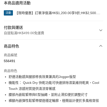
本商品適用活動
【限時優惠】訂單淨值滿HK$1,200.00享9折;HK$2,500.00
活動
享85折
付款與運送
自提點滿HK$499.00免運費
付款方式
商品特色
信用卡
商品編號
Apple Pay
556491
Google Pay
商品特色
AlipayHK
舒適活動感與腿部修長效果兼具的Jogger版型
機能性： Quick Dry 快乾功能可快速排除濕氣維持乾爽，Cool
WeChat Pay
Touch 涼感材質提供清涼穿著感
腰部內嵌鬆緊帶與E型抽繩，並附止滑扣便於調整尺寸
送貨方式
褲腳內嵌彈性鬆緊帶塑造穩定輪廓，極簡設計便於多風格穿搭
付款後順豐站及營業點