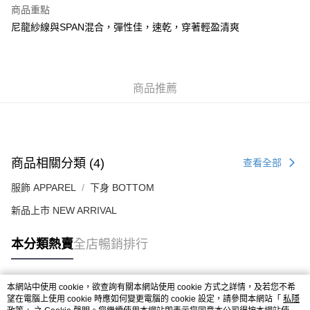
每筆HK$50.00，滿HK$499.00或以上免運費
商品重點
尼龍紗線與SPAN混合，彈性佳，速乾，穿著輕盈清爽
付款後順豐合作便利店
每筆HK$50.00，滿HK$499.00或以上免運費
送貨上門免運優惠
商品推薦
每筆HK$50.00，滿HK$499.00或以上免運費
配送至澳門
運費表
商品相關分類 (4)
查看全部
服飾 APPAREL
下身 BOTTOM
新品上市 NEW ARRIVAL
本分類熱賣
全店暢銷排行
本網站中使用 cookie，欲查詢有關本網站使用 cookie 方式之詳情，及若您不希
熱門標籤
望在電腦上使用 cookie 時應如何變更電腦的 cookie 設定，請參閱本網站「
私隱