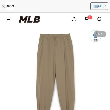
開啟APP
0
1
/
7