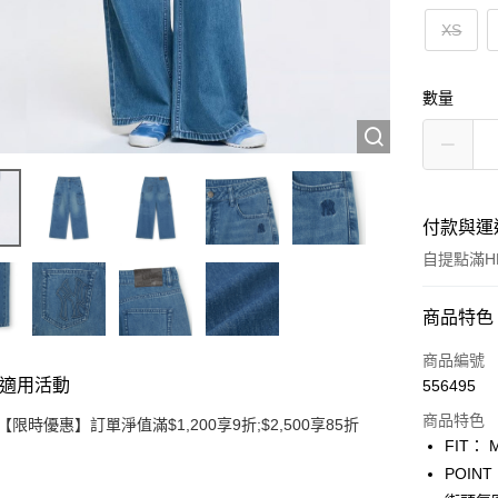
XS
數量
付款與運
自提點滿HK
付款方式
商品特色
信用卡
商品編號
適用活動
556495
Apple Pay
商品特色
【限時優惠】訂單淨值滿$1,200享9折;$2,500享85折
Google Pa
FIT： 
POIN
AlipayHK