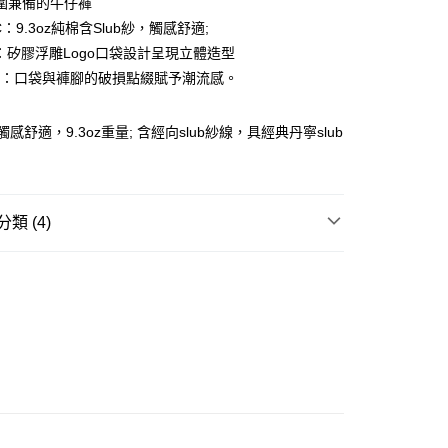
圍兼備的牛仔褲
ay
IC：9.3oz純棉含Slub紗，觸感舒適;
O：矽膠浮雕Logo口袋設計呈現立體造型
AIL：口袋與褲腳的破損點綴賦予潮流感。
豐站及營業點
觸感舒適，9.3oz重量; 含經向slub紗線，具經典丹寧slub
0.00，滿HK$499.00或以上免運費
豐合作便利店
0.00，滿HK$499.00或以上免運費
類 (4)
免運優惠
REL
下身 BOTTOM
0.00，滿HK$499.00或以上免運費
W ARRIVAL
門
運費表
 牛仔系列
 基本款系列