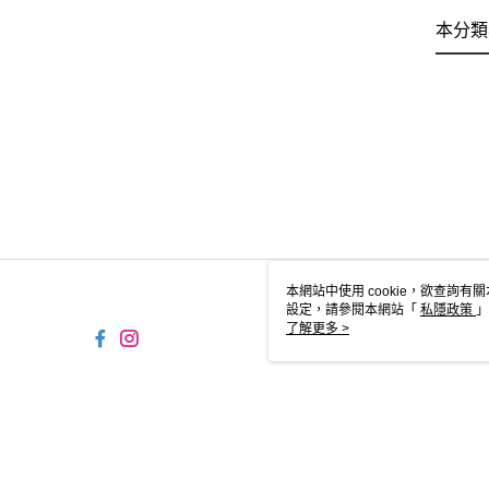
本分類
本網站中使用 cookie，欲查詢有關
設定，請參閱本網站「
私隱政策
」
用 cookie。
了解更多 >