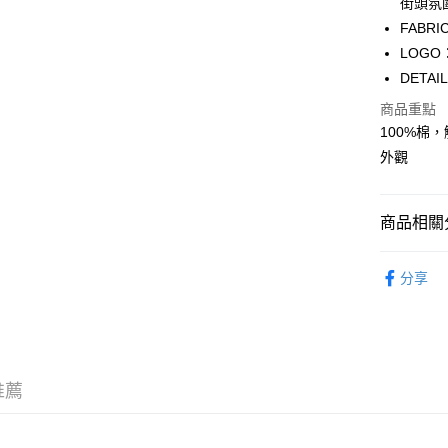
街頭氛
WeChat P
FABR
LOG
DET
送貨方式
商品重點
付款後順
100%棉，
每筆HK$5
外觀
付款後順
每筆HK$5
商品相關分
送貨上門
服飾 APPA
每筆HK$5
分享
新品上市 NE
配送至澳
｜DENIM
｜BASIC
推薦