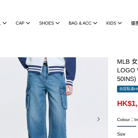
L
CAP
SHOES
BAG & ACC
KIDS
優
MLB 
LOGO 
50INS)
自提點滿HK
HK$1,
Colour：In
Size