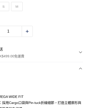
S
M
送
$499.00免運費
y
MEGA WIDE FIT
T：採用Cargo口袋與Pin-tuck折線細節，打造立體廓形與