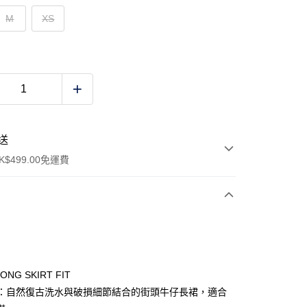
M
XS
送
$499.00免運費
y
LONG SKIRT FIT
NT：自然復古洗水與破損細節結合的街頭牛仔長裙，適合