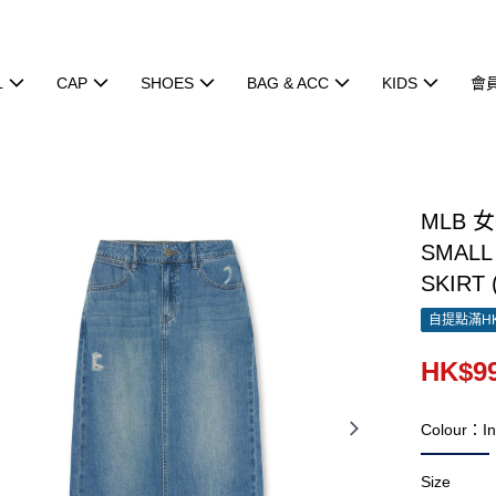
L
CAP
SHOES
BAG & ACC
KIDS
會
MLB 
SMALL
SKIRT 
自提點滿HK
HK$99
Colour：In
Size