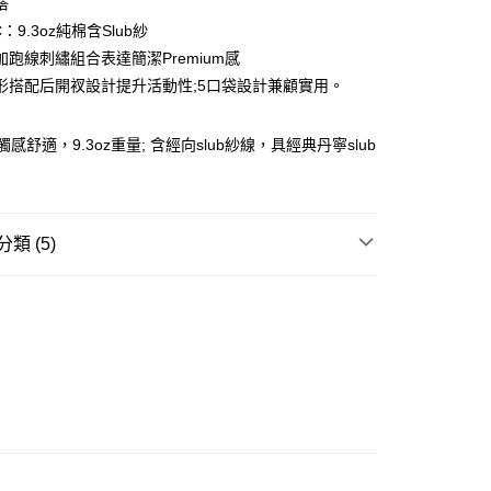
搭
ay
C：9.3oz純棉含Slub紗
加跑線刺繡組合表達簡潔Premium感
形搭配后開衩設計提升活動性;5口袋設計兼顧實用。
豐站及營業點
觸感舒適，9.3oz重量; 含經向slub紗線，具經典丹寧slub
0.00，滿HK$499.00或以上免運費
豐合作便利店
0.00，滿HK$499.00或以上免運費
類 (5)
免運優惠
REL
下身 BOTTOM
0.00，滿HK$499.00或以上免運費
W ARRIVAL
門
運費表
 牛仔系列
GE STREET 街頭復古風
 基本款系列