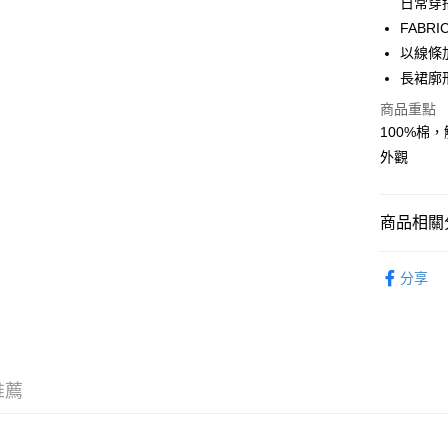
日常穿
WeChat P
FABRI
以線條
長裙廓
送貨方式
商品重點
付款後順
100%棉，
每筆HK$5
外觀
付款後順
每筆HK$5
商品相關分
送貨上門
服飾 APPA
每筆HK$5
分享
新品上市 NE
配送至澳
｜DENIM
｜VINTA
推薦
｜BASIC