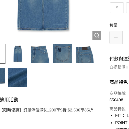
S
數量
付款與運
自提點滿HK
付款方式
商品特色
信用卡
商品編號
適用活動
556498
Apple Pay
商品特色
【限時優惠】訂單淨值滿$1,200享9折;$2,500享85折
Google Pa
FIT： 
POI
AlipayHK