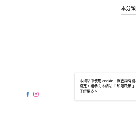
本分類
本網站中使用 cookie，欲查詢有關
設定，請參閱本網站「
私隱政策
」
用 cookie。
了解更多 >