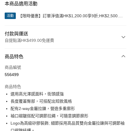
本商品適用活動
【限時優惠】訂單淨值滿HK$1,200.00享9折;HK$2,500.00
活動
享85折
付款與運送
自提點滿HK$499.00免運費
付款方式
商品特色
信用卡
商品編號
Apple Pay
556499
Google Pay
商品特色
AlipayHK
選用高光澤感面料，街頭感強
長度覆蓋臀部，可搭配出短款風格
WeChat Pay
配有2-way金屬拉鍊，營造多重廓形
袖口褶皺搭配可調節拉繩，可隨意調節廓形
送貨方式
Logo為高級矽膠裝飾; 細節採用高品質雙向金屬拉鍊與可調節袖
付款後順豐站及營業點
口褶皺結構。