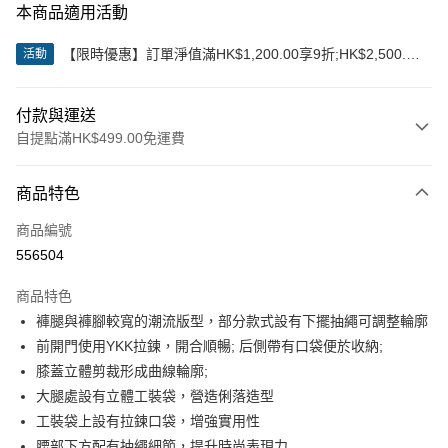
本商品適用活動
【限時優惠】訂單淨值滿HK$1,200.00享9折;HK$2,500.00
活動
享85折
付款與運送
自提點滿HK$499.00免運費
付款方式
商品特色
信用卡
商品編號
Apple Pay
556504
Google Pay
商品特色
AlipayHK
褲腿與褲腳較寬的潮流版型，部分款式設有下擺抽繩可調整輪廓
前開門使用YKK拉鍊，開合順暢; 后側帶有口袋便於收納;
WeChat Pay
膝蓋立體剪裁形成曲線輪廓;
大腿處設有立體工裝袋，營造俐落造型
送貨方式
工裝袋上設有拉鍊口袋，增強實用性
付款後順豐站及營業點
腰部下方配有抽繩細節，提升時尚表現力