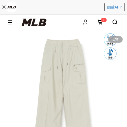
開啟APP
0
1
/
8