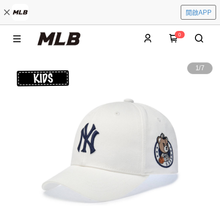
開啟APP
0
1
/
7