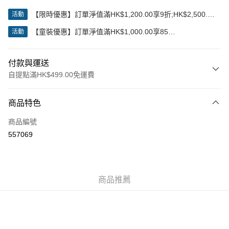
【限時優惠】訂單淨值滿HK$1,200.00享9折;HK$2,500.00
活動
享85折
【童裝優惠】訂單淨值滿HK$1,000.00享85
活動
折;HK$2,000.00享8折
付款與運送
自提點滿HK$499.00免運費
付款方式
商品特色
信用卡
商品編號
Apple Pay
557069
Google Pay
AlipayHK
商品推薦
WeChat Pay
送貨方式
付款後順豐站及營業點