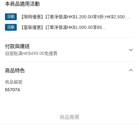
本商品適用活動
【限時優惠】訂單淨值滿HK$1,200.00享9折;HK$2,500.00
活動
享85折
【童裝優惠】訂單淨值滿HK$1,000.00享85
活動
折;HK$2,000.00享8折
付款與運送
自提點滿HK$499.00免運費
付款方式
商品特色
信用卡
商品編號
Apple Pay
557074
Google Pay
AlipayHK
商品推薦
WeChat Pay
送貨方式