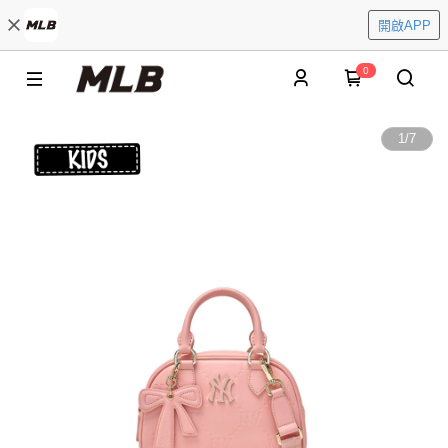
開啟APP
0
1
/
7