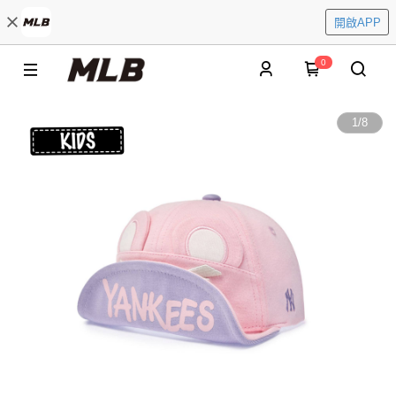
開啟APP
0
1
/
8