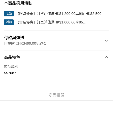
本商品適用活動
【限時優惠】訂單淨值滿HK$1,200.00享9折;HK$2,500.00
活動
享85折
【童裝優惠】訂單淨值滿HK$1,000.00享85
活動
折;HK$2,000.00享8折
付款與運送
自提點滿HK$499.00免運費
付款方式
商品特色
信用卡
商品編號
Apple Pay
557087
Google Pay
AlipayHK
商品推薦
WeChat Pay
送貨方式