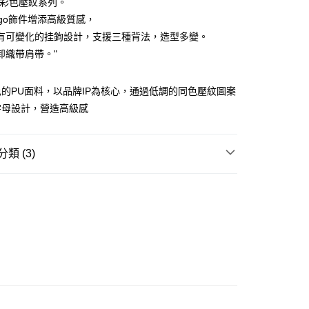
U彩色壓紋系列。
ay
ogo飾件增添高級質感，
有可變化的挂鉤設計，支援三種背法，造型多變。
卸織帶肩帶。"
豐站及營業點
的PU面料，以品牌IP為核心，通過低調的同色壓紋圖案
0.00，滿HK$499.00或以上免運費
字母設計，營造高級感
豐合作便利店
0.00，滿HK$499.00或以上免運費
類 (3)
免運優惠
水桶包 BUCKET BAG
0.00，滿HK$499.00或以上免運費
GRAM 老花系列
門
運費表
W ARRIVAL