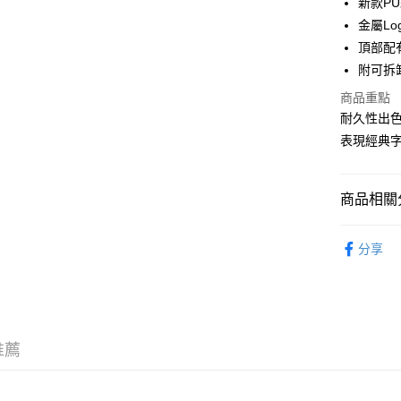
新款P
WeChat P
金屬L
頂部配
附可拆
送貨方式
商品重點
付款後順
耐久性出色
每筆HK$5
表現經典
付款後順
每筆HK$5
商品相關分
送貨上門
包/袋 BAG
每筆HK$5
分享
｜MONO
配送至澳
新品上市 NE
推薦