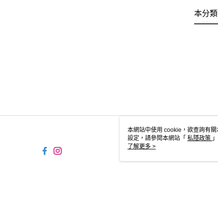
本分類
本網站中使用 cookie，欲查詢有關
設定，請參閱本網站「
私隱政策
」
用 cookie。
了解更多 >