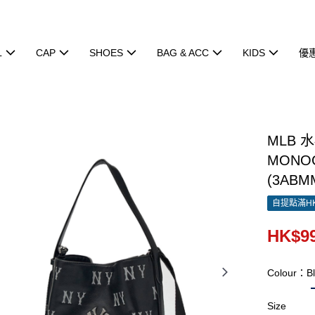
L
CAP
SHOES
BAG & ACC
KIDS
優
MLB 
MONOG
(3ABM
自提點滿HK
HK$99
Colour：Bl
Size