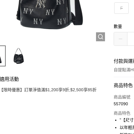
F
數量
付款與運
自提點滿HK
適用活動
付款方式
商品特色
【限時優惠】訂單淨值滿$1,200享9折;$2,500享85折
信用卡
商品編號
557090
Apple Pay
商品特色
Google Pa
"【尺寸：
以年輕風
AlipayHK