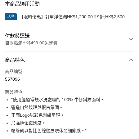
本商品適用活動
【限時優惠】訂單淨值滿HK$1,200.00享9折;HK$2,500.00
活動
享85折
付款與運送
自提點滿HK$499.00免運費
付款方式
商品特色
信用卡
商品編號
Apple Pay
557096
Google Pay
商品特色
AlipayHK
"使用經過常規水洗處理的 100% 牛仔斜紋面料，
營造自然紋理與復古氛圍。
WeChat Pay
正面Logo以彩色刺繡呈現，
加強隊伍識別度。
送貨方式
帽簷則以對比色線縫展現休閒細節感。"
付款後順豐站及營業點