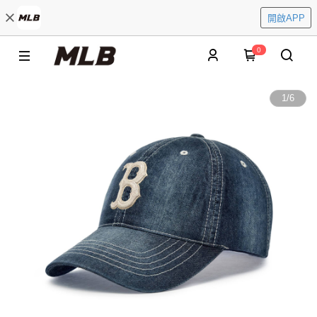
開啟APP
0
1
/
6