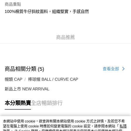
每筆HK$50.00，滿HK$499.00或以上免運費
商品重點
100%棉質牛仔斜紋面料，組織堅實，手感自然
付款後順豐合作便利店
每筆HK$50.00，滿HK$499.00或以上免運費
送貨上門免運優惠
商品推薦
每筆HK$50.00，滿HK$499.00或以上免運費
配送至澳門
運費表
商品相關分類 (5)
查看全部
帽類 CAP
棒球帽 BALL / CURVE CAP
新品上市 NEW ARRIVAL
本分類熱賣
全店暢銷排行
本網站中使用 cookie，欲查詢有關本網站使用 cookie 方式之詳情，及若您不希
熱門標籤
望在電腦上使用 cookie 時應如何變更電腦的 cookie 設定，請參閱本網站「
私隱