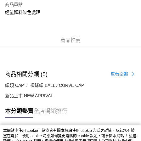
每筆HK$50.00，滿HK$499.00或以上免運費
商品重點
輕量顏料染色處理
付款後順豐合作便利店
每筆HK$50.00，滿HK$499.00或以上免運費
送貨上門免運優惠
商品推薦
每筆HK$50.00，滿HK$499.00或以上免運費
配送至澳門
運費表
商品相關分類 (5)
查看全部
帽類 CAP
棒球帽 BALL / CURVE CAP
新品上市 NEW ARRIVAL
本分類熱賣
全店暢銷排行
本網站中使用 cookie，欲查詢有關本網站使用 cookie 方式之詳情，及若您不希
熱門標籤
望在電腦上使用 cookie 時應如何變更電腦的 cookie 設定，請參閱本網站「
私隱