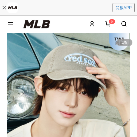
開啟APP
0
1
/
9