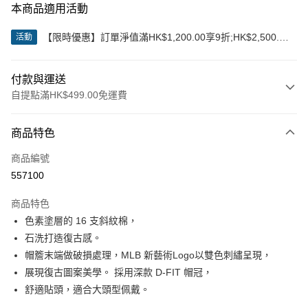
本商品適用活動
【限時優惠】訂單淨值滿HK$1,200.00享9折;HK$2,500.00
活動
享85折
付款與運送
自提點滿HK$499.00免運費
付款方式
商品特色
信用卡
商品編號
Apple Pay
557100
Google Pay
商品特色
AlipayHK
色素塗層的 16 支斜紋棉，
石洗打造復古感。
WeChat Pay
帽簷末端做破損處理，MLB 新藝術Logo以雙色刺繡呈現，
展現復古圖案美學。 採用深款 D-FIT 帽冠，
送貨方式
舒適貼頭，適合大頭型佩戴。
付款後順豐站及營業點